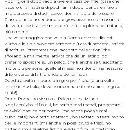
Pochi giorni dopo vado a vivere a casa dei miei (casa che
lascerò una mattina di pochi anni dopo, per dare inizio al
mio percorso di studi, iscrivendomi all'asilo delle suore
Giuseppine, e uscendone poi giovanissimo col massimo
dei voti, di castità, che manterrò fino al diploma di maturità,
più o meno).
Una volta maggiorenne volo a Roma dove studio, mi
laureo e inizio a svolgere sempre più assiduamente l'attività
di scrittura, interpretazione, racconto delle visioni che
affollano la mia mente (attività che da un lettino, poi
preferirò spostare su un palco, che lì, anche se ti ascoltano
molte più persone, quelle al massimo ridono, ma nessuno
di loro cerca di farti prendere dei farmaci)
Questa attività mi porterà in giro per l'Italia (e una volta
anche in Australia, dove ho incontrato il mio animale guida: il
koala!).
Dopo Roma, ho vissuto a Palermo, e a Milano.
Negli anni vissuti fin qui, ho scritto testi teatrali, programmi
televisivi, battute per comici (ma anche poesie mai
pubblicate); ho diretto spettacoli, ho recitato in teatri molto
belli e importanti (ma anche in posti brutti e tristi), ho
partecipato a qualche fiction, e ad un film... e ora faccio