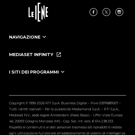
NAVIGAZIONE
Home
Puntate
MEDIASET INFINITY
Le Iene Presentano Inside
Puntate Ieneyeh
Tutti i servizi
I SITI DEI PROGRAMMI
Le Iene
Grande Fratello
Segnalazioni
L'Isola dei Famosi
Pubblico
Striscia la Notizia
Maria De Filippi
Copyright © 1999-2026 RTI S.p.A. Business Digital – P.Iva 03976881007 –
Verissimo
Tutti i diritti riservati – Per la pubblicità Mediamond S.p.A. – RTI S.p.A.,
Mediaset N.V., sede legale Amsterdam (Paesi Bassi) – Uffici Viale Europa
46, 20093 Cologno Monzese (MI) - Cap. Soc. int. vers. € 614.238.333.
Rispetto ai contenuti e ai dati personali trasmessi e/o riprodotti è vietata
ogni utilizzazione funzionale all'addestramento di sistemi di intelligenza