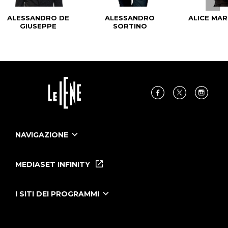
ALESSANDRO DE
ALESSANDRO
ALICE MAR
GIUSEPPE
SORTINO
NAVIGAZIONE
Home
Puntate
MEDIASET INFINITY
Le Iene Presentano Inside
Puntate Ieneyeh
Tutti i servizi
I SITI DEI PROGRAMMI
Le Iene
Grande Fratello
Segnalazioni
L'Isola dei Famosi