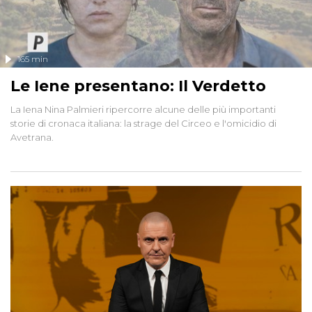
165 min
Le Iene presentano: Il Verdetto
La Iena Nina Palmieri ripercorre alcune delle più importanti
storie di cronaca italiana: la strage del Circeo e l'omicidio di
Avetrana.