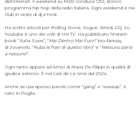
dell’internet. Il weekend su M2O conduce 1212, storico
programma hip hop della radio italiana. Ogni weekend è nei
club in veste di dj e host.
Ha scritto articoli per Rolling Stone, Vogue, Wired, GQ. Su
Youtube è uno dei volti di HH TV. Ha pubblicato l'instant-
book “
Italia Suxxx
”, “
Mai Dentro Mai Fuori
” bio-fantasy
di Jovanotti, “
Ruba le frasi di questo libro
” e “
Nessuno parla
a nessuno
”.
Ogni tanto appare ad Amici di Maria De Filippi in qualità di
giudice esterno. È nel cast de Le Iene dal 2024.
Anche se usa spesso parole come “gang” e “wassup”: è
nato in Puglia.