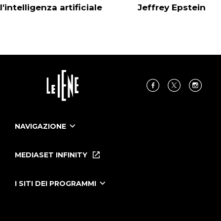
l'intelligenza artificiale
Jeffrey Epstein
NAVIGAZIONE
Home
Puntate
MEDIASET INFINITY
Le Iene Presentano Inside
Puntate Ieneyeh
Tutti i servizi
I SITI DEI PROGRAMMI
Le Iene
Grande Fratello
Segnalazioni
L'Isola dei Famosi
Pubblico
Striscia la Notizia