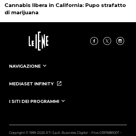
Cannabis libera in California: Pupo strafatto
di marijuana
NAVIGAZIONE
Home
Puntate
MEDIASET INFINITY
Le Iene Presentano Inside
Puntate Ieneyeh
Tutti i servizi
I SITI DEI PROGRAMMI
Le Iene
Grande Fratello
Segnalazioni
L'Isola dei Famosi
Pubblico
Striscia la Notizia
Maria De Filippi
Copyright © 1999-2026 RTI S.p.A. Business Digital – P.Iva 03976881007 –