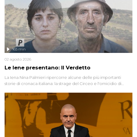
165 min
02 agosto 2026
Le Iene presentano: Il Verdetto
La Iena Nina Palmieri ripercorre alcune delle più importanti
storie di cronaca italiana: la strage del Circeo e l'omicidio di
Avetrana.