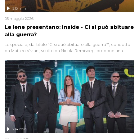
215 min
05 maggio 2026
Le Iene presentano: Inside - Ci si può abituare
alla guerra?
Lo speciale, dal titolo "Ci si può abituare alla guerra?", condotto
da Matteo Viviani, scritto da Nicola Remisceg, propone una
riflessione - con l'aiuto di economisti, esperti militari e giornalisti
di settore - su quanto la guerra sia diventata una realtà pervasiva.
Anche se l'Italia non è direttamente coinvolta in conflitti armati, il
contesto globale rende impossibile considerarla un fenomeno
lontano.
214 min