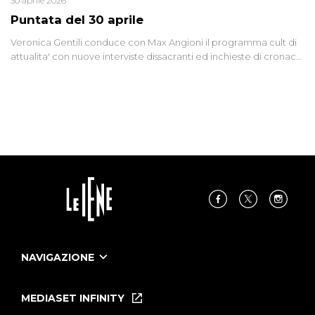
30 aprile 2026
Puntata del 30 aprile
Veronica Gentili conduce con Max Angioni il programma cult di
attualita' con nuove interviste dissacranti ed inchieste di cronaca
degli inviati.
NAVIGAZIONE
Home
Puntate
MEDIASET INFINITY
Le Iene Presentano Inside