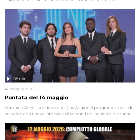
dinamitardo seriale responsabile di decine di attentati tra gli anni
'90 e il 2000 che, inquietantemente, potrebbe essere ancora in
libertà. Lo speciale affronta inoltre le zone d'ombra sul Mostro di
Firenze, le cui responsabilità appaiono ancora oggi avvolte in un
groviglio di dubbi mai chiariti. Nel corso dello speciale anche
l'intervista inedita a Olindo Romano, realizzata ne...
198 min
14 maggio 2026
Puntata del 14 maggio
Veronica Gentili conduce con Max Angioni il programma cult di
attualita' con nuove interviste dissacranti ed inchieste di cronaca
degli inviati.