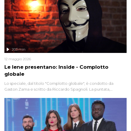
203 min
12 maggio 2026
Le Iene presentano: Inside - Complotto
globale
Lo speciale, dal titolo "Complotto globale", è condotto da
Gaston Zama e scritto da Riccardo Spagnoli. La puntata,
dedicata alle grandi teorie cospirazioniste del nostro tempo,
racconta l'universo delle narrazioni alternative, dei sospetti
globali e del complottismo che negli ultimi anni hanno invaso
social network, talk show, piazze digitali e immaginario collettivo.