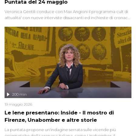
Puntata del 24 maggio
Veronica Gentili conduce con Max Angioni il programma cult di
attualita' con nuove interviste dissacranti ed inchieste di cronaca
degli inviati.
200 min
19 maggio 2026
Le Iene presentano: Inside - Il mostro di
Firenze, Unabomber e altre storie
La puntata propone un'indagine serrata sulle vicende più
enigmatiche della cronaca italiana, come Unabomber: il