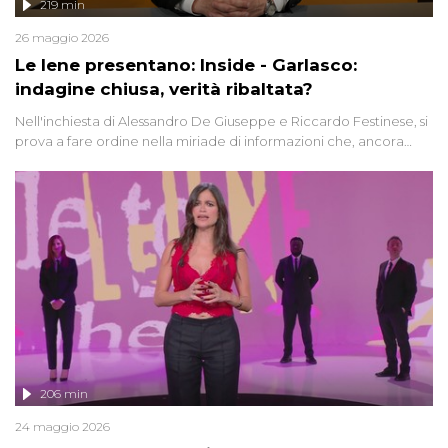
219 min
26 maggio 2026
Le Iene presentano: Inside - Garlasco:
indagine chiusa, verità ribaltata?
Nell'inchiesta di Alessandro De Giuseppe e Riccardo Festinese, si
prova a fare ordine nella miriade di informazioni che, ancora
oggi, continuano a emergere attorno a una delle vicende
giudiziarie più discusse degli ultimi anni. Lo speciale ricostruisce la
vicenda mettendo in fila testimonianze, errori, dettagli
controversi e i protagonisti di un'indagine che sembra non avere
fine.
206 min
24 maggio 2026