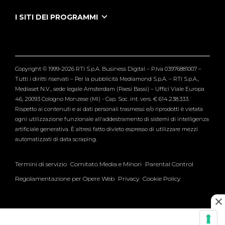
Puntate Ieneyeh
Tutti i servizi
I SITI DEI PROGRAMMI
Le Iene
Grande Fratello
Segnalazioni
L'Isola dei Famosi
Pubblico
Striscia la Notizia
Maria De Filippi
Copyright © 1999-2026 RTI S.p.A. Business Digital – P.Iva 03976881007 –
Verissimo
Tutti i diritti riservati – Per la pubblicità Mediamond S.p.A. – RTI S.p.A.,
Mediaset N.V., sede legale Amsterdam (Paesi Bassi) – Uffici Viale Europa
46, 20093 Cologno Monzese (MI) - Cap. Soc. int. vers. € 614.238.333.
Rispetto ai contenuti e ai dati personali trasmessi e/o riprodotti è vietata
ogni utilizzazione funzionale all'addestramento di sistemi di intelligenza
artificiale generativa. È altresì fatto divieto espresso di utilizzare mezzi
automatizzati di data scraping.
Termini di servizio
Comitato Media e Minori
Parental Control
Regolamentazione per Opere Web
Privacy
Cookie Policy