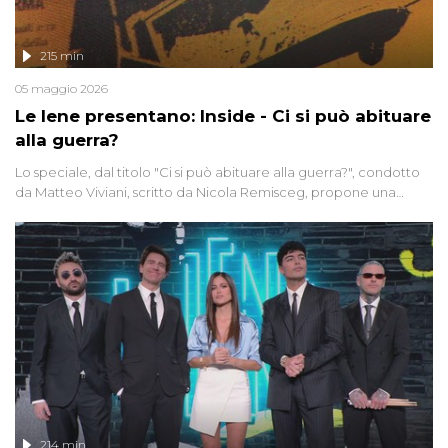
215 min
05 maggio 2026
Le Iene presentano: Inside - Ci si può abituare
alla guerra?
Lo speciale, dal titolo "Ci si può abituare alla guerra?", condotto
da Matteo Viviani, scritto da Nicola Remisceg, propone una
riflessione - con l'aiuto di economisti, esperti militari e giornalisti
di settore - su quanto la guerra sia diventata una realtà pervasiva.
Anche se l'Italia non è direttamente coinvolta in conflitti armati, il
contesto globale rende impossibile considerarla un fenomeno
lontano.
214 min