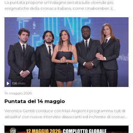
La puntata propone un'indagine serrata sulle vicende più
enigmatiche della cronaca italiana, come Unabomber: il
dinamitardo seriale responsabile di decine di attentati tra gli anni
'90 e il 2000 che, inquietantemente, potrebbe essere ancora in
libertà. Lo speciale affronta inoltre le zone d'ombra sul Mostro di
Firenze, le cui responsabilità appaiono ancora oggi avvolte in un
groviglio di dubbi mai chiariti. Nel corso dello speciale anche
l'intervista inedita a Olindo Romano, realizzata ne...
198 min
14 maggio 2026
Puntata del 14 maggio
Veronica Gentili conduce con Max Angioni il programma cult di
attualita' con nuove interviste dissacranti ed inchieste di cronaca
degli inviati.