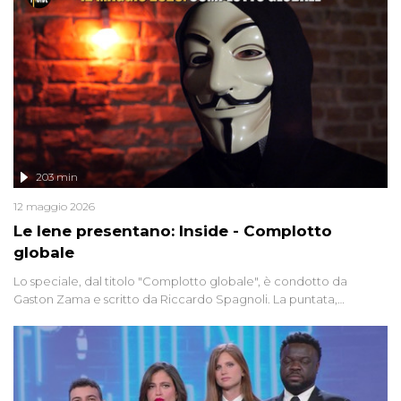
203 min
12 maggio 2026
Le Iene presentano: Inside - Complotto
globale
Lo speciale, dal titolo "Complotto globale", è condotto da
Gaston Zama e scritto da Riccardo Spagnoli. La puntata,
dedicata alle grandi teorie cospirazioniste del nostro tempo,
racconta l'universo delle narrazioni alternative, dei sospetti
globali e del complottismo che negli ultimi anni hanno invaso
social network, talk show, piazze digitali e immaginario collettivo.