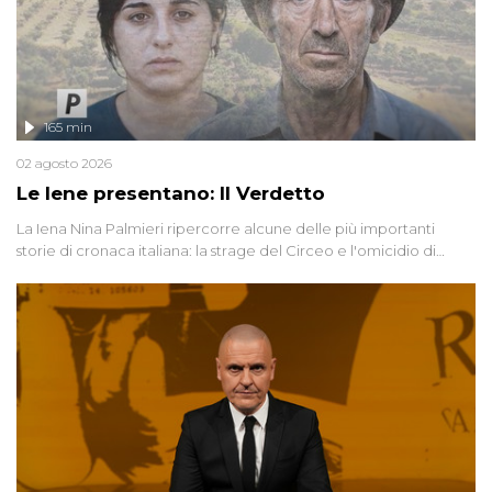
165 min
02 agosto 2026
Le Iene presentano: Il Verdetto
La Iena Nina Palmieri ripercorre alcune delle più importanti
storie di cronaca italiana: la strage del Circeo e l'omicidio di
Avetrana.