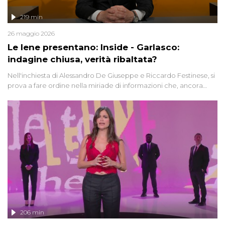
219 min
26 maggio 2026
Le Iene presentano: Inside - Garlasco:
indagine chiusa, verità ribaltata?
Nell'inchiesta di Alessandro De Giuseppe e Riccardo Festinese, si
prova a fare ordine nella miriade di informazioni che, ancora
oggi, continuano a emergere attorno a una delle vicende
giudiziarie più discusse degli ultimi anni. Lo speciale ricostruisce la
vicenda mettendo in fila testimonianze, errori, dettagli
controversi e i protagonisti di un'indagine che sembra non avere
fine.
206 min