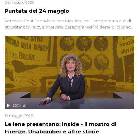
24 maggio 2026
Puntata del 24 maggio
Veronica Gentili conduce con Max Angioni il programma cult di
attualita' con nuove interviste dissacranti ed inchieste di cronaca
degli inviati.
200 min
19 maggio 2026
Le Iene presentano: Inside - Il mostro di
Firenze, Unabomber e altre storie