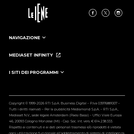
NAVIGAZIONE
Home
Puntate
MEDIASET INFINITY
Le Iene Presentano Inside
Puntate Ieneyeh
Tutti i servizi
I SITI DEI PROGRAMMI
Le Iene
Grande Fratello
Segnalazioni
L'Isola dei Famosi
Pubblico
Striscia la Notizia
Maria De Filippi
Copyright © 1999-2026 RTI S.p.A. Business Digital – P.Iva 03976881007 –
Verissimo
Tutti i diritti riservati – Per la pubblicità Mediamond S.p.A. – RTI S.p.A.,
Mediaset N.V., sede legale Amsterdam (Paesi Bassi) – Uffici Viale Europa
46, 20093 Cologno Monzese (MI) - Cap. Soc. int. vers. € 614.238.333.
Rispetto ai contenuti e ai dati personali trasmessi e/o riprodotti è vietata
ogni utilizzazione funzionale all'addestramento di sistemi di intelligenza