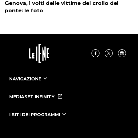
Genova, i volti delle vittime del crollo del
ponte: le foto
NAVIGAZIONE
Home
Puntate
MEDIASET INFINITY
Le Iene Presentano Inside
Puntate Ieneyeh
Tutti i servizi
I SITI DEI PROGRAMMI
Le Iene
Grande Fratello
Segnalazioni
L'Isola dei Famosi
Pubblico
Striscia la Notizia