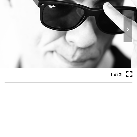
1
di 2