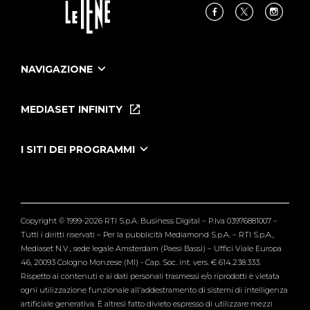
NAVIGAZIONE
Home
Puntate
MEDIASET INFINITY
Le Iene Presentano Inside
Puntate Ieneyeh
Tutti i servizi
I SITI DEI PROGRAMMI
Le Iene
Grande Fratello
Segnalazioni
L'Isola dei Famosi
Pubblico
Striscia la Notizia
Maria De Filippi
Copyright © 1999-2026 RTI S.p.A. Business Digital – P.Iva 03976881007 –
Verissimo
Tutti i diritti riservati – Per la pubblicità Mediamond S.p.A. – RTI S.p.A.,
Mediaset N.V., sede legale Amsterdam (Paesi Bassi) – Uffici Viale Europa
46, 20093 Cologno Monzese (MI) - Cap. Soc. int. vers. € 614.238.333.
Rispetto ai contenuti e ai dati personali trasmessi e/o riprodotti è vietata
ogni utilizzazione funzionale all'addestramento di sistemi di intelligenza
artificiale generativa. È altresì fatto divieto espresso di utilizzare mezzi