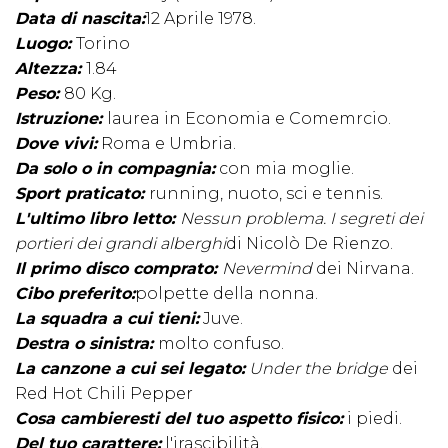
Data di nascita:
12 Aprile 1978.
Luogo:
Torino
Altezza:
1.84
Peso:
80 Kg.
Istruzione:
laurea in Economia e Comemrcio.
Dove vivi:
Roma e Umbria.
Da solo o in compagnia:
con mia moglie.
Sport praticato:
running, nuoto, sci e tennis.
L'ultimo libro letto:
Nessun problema. I segreti dei
portieri dei grandi alberghi
di Nicolò De Rienzo.
Il primo disco comprato:
Nevermind
dei Nirvana.
Cibo preferito:
polpette della nonna.
La squadra a cui tieni:
Juve.
Destra o sinistra:
molto confuso.
La canzone a cui sei legato:
Under the bridge
dei
Red Hot Chili Pepper
Cosa cambieresti del tuo aspetto fisico:
i piedi.
Del tuo carattere:
l'irascibilità.