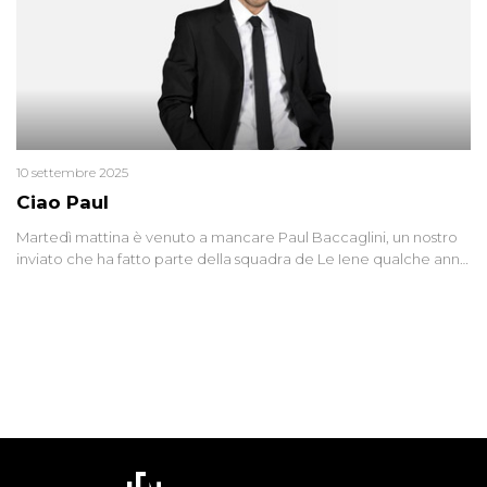
10 settembre 2025
Ciao Paul
Martedì mattina è venuto a mancare Paul Baccaglini, un nostro
inviato che ha fatto parte della squadra de Le Iene qualche anno
fa. Abbracciamo forte tutta la sua famiglia.