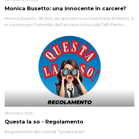
Monica Busetto: una innocente in carcere?
Monica Busetto, 58 anni, ex operatrice sociosanitaria di Mestre, è
in carcere per l’omicidio dell’anziana vicina Lida Taffi Pamio,
uccisa nel 2012. Condannata a 25 anni per una traccia di Dna
minuscola su una collanina, Monica si proclama innocente. Nel
2015 un’altra donna confessa lo stesso delitto, poi ritratta. Due
colpevoli per un solo omicidio: errore giudiziario o giustizia
cieca?
28 ottobre 2025
Questa la so - Regolamento
Regolamento del contest "Questa la so"