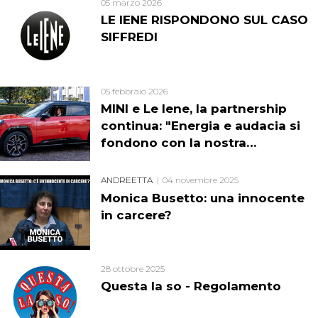
05 marzo 2026
LE IENE RISPONDONO SUL CASO
SIFFREDI
05 febbraio 2026
MINI e Le Iene, la partnership
continua: "Energia e audacia si
fondono con la nostra
irriverenza"
ANDREETTA
04 novembre 2025
Monica Busetto: una innocente
in carcere?
28 ottobre 2025
Questa la so - Regolamento