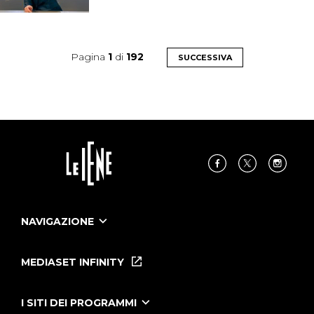
Pagina
1
di
192
SUCCESSIVA
NAVIGAZIONE
Home
Puntate
MEDIASET INFINITY
Le Iene Presentano Inside
Puntate Ieneyeh
Tutti i servizi
I SITI DEI PROGRAMMI