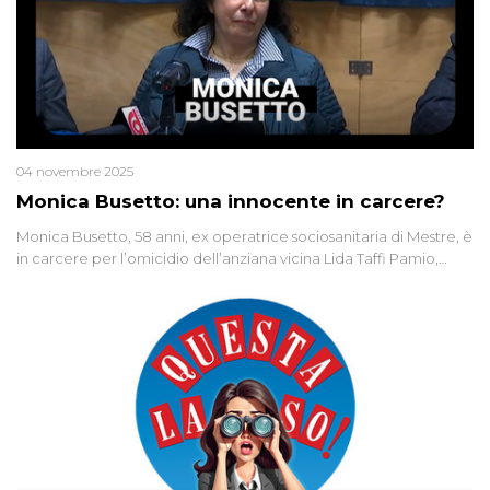
04 novembre 2025
Monica Busetto: una innocente in carcere?
Monica Busetto, 58 anni, ex operatrice sociosanitaria di Mestre, è
in carcere per l’omicidio dell’anziana vicina Lida Taffi Pamio,
uccisa nel 2012. Condannata a 25 anni per una traccia di Dna
minuscola su una collanina, Monica si proclama innocente. Nel
2015 un’altra donna confessa lo stesso delitto, poi ritratta. Due
colpevoli per un solo omicidio: errore giudiziario o giustizia
cieca?