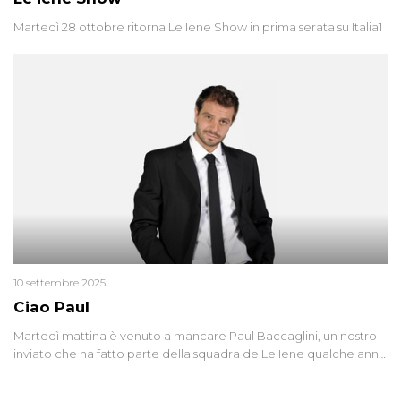
Martedì 28 ottobre ritorna Le Iene Show in prima serata su Italia1
10 settembre 2025
Ciao Paul
Martedì mattina è venuto a mancare Paul Baccaglini, un nostro
inviato che ha fatto parte della squadra de Le Iene qualche anno
fa. Abbracciamo forte tutta la sua famiglia.