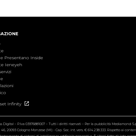
GAZIONE
e
te
ne Presentano Inside
te Ieneyeh
servizi
ne
azioni
ico
et Infinity
Digital – P.Iva 03976881007 – Tutti i diritti riservati – Per la pubblicità Mediamond S.p.
6, 20093 Cologno Monzese (MI) - Cap. Soc. int. vers. € 614.238.333. Rispetto ai contenut
estramento di sistemi di intelligenza artificiale generativa. È altresì fatto divieto espr