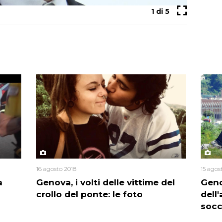
1
di 5
16 agosto 2018
15 agos
a
Genova, i volti delle vittime del
Geno
crollo del ponte: le foto
dell'
socc