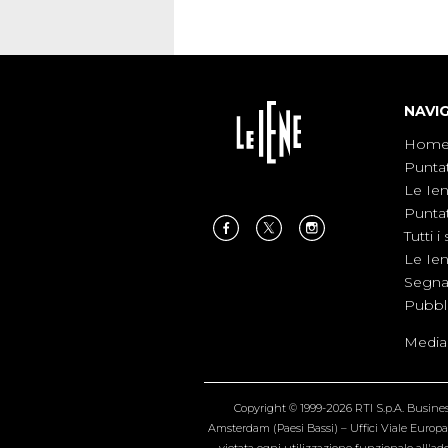
NAVI
Hom
Punta
Le Ie
Punta
Tutti i 
Le Ie
Segnal
Pubbl
Medias
Copyright © 1999-2026 RTI S.p.A. Business 
Amsterdam (Paesi Bassi) – Uffici Viale Europa 4
vietata ogni utilizzazione funzionale all'add