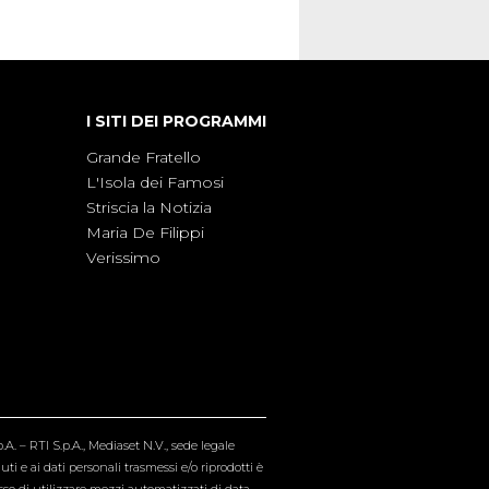
I SITI DEI PROGRAMMI
Grande Fratello
L'Isola dei Famosi
Striscia la Notizia
Maria De Filippi
Verissimo
A. – RTI S.p.A., Mediaset N.V., sede legale
i e ai dati personali trasmessi e/o riprodotti è
esso di utilizzare mezzi automatizzati di data