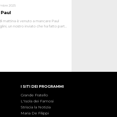
embre 2025
 Paul
ì mattina è venuto a mancare Paul
lini, un nostro inviato che ha fatto parte
squadra de Le Iene qualche anno
bracciamo forte tutta la sua famiglia.
I SITI DEI PROGRAMMI
Grande Fratello
L'Isola dei Famosi
Striscia la Notizia
Maria De Filippi