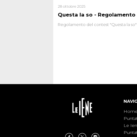
28 ottobre 2025
Questa la so - Regolamento
Regolamento del contest "Questa la so"
NAVI
Hom
Punta
Le Ie
Punta