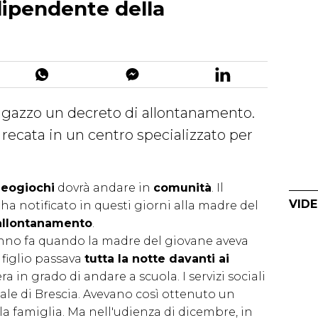
dipendente della
ragazzo un decreto di allontanamento.
a recata in un centro specializzato per
deogiochi
dovrà andare in
comunità
. Il
VIDE
ha notificato in questi giorni alla madre del
allontanamento
.
 anno fa quando la madre del giovane aveva
Il figlio passava
tutta la notte davanti ai
a in grado di andare a scuola. I servizi sociali
ale di Brescia. Avevano così ottenuto un
a famiglia. Ma nell'udienza di dicembre, in