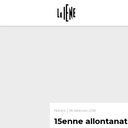
News |
06 febbraio 2018
15enne allontanat