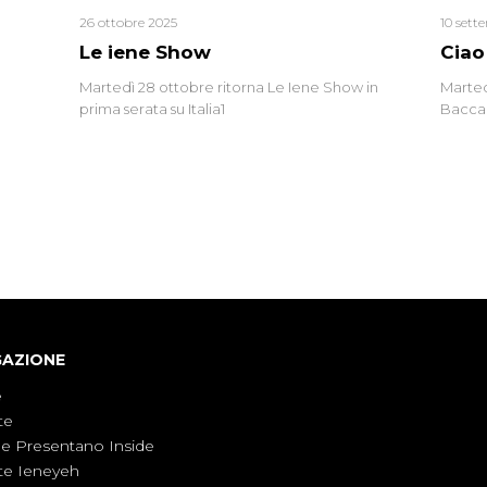
26 ottobre 2025
10 sett
Le iene Show
Ciao
Martedì 28 ottobre ritorna Le Iene Show in
Marted
prima serata su Italia1
Baccag
della 
fa. Ab
GAZIONE
e
te
ne Presentano Inside
te Ieneyeh