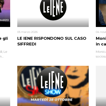
05 marzo 2026
04 nov
 gli
LE IENE RISPONDONO SUL CASO
Moni
SIFFREDI
in c
ì; Le
Monica
in
socios
l’omici
uccisa
tracci
Monica
un’altr
ritrat
errore 