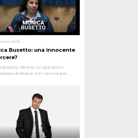
embre 2025
ca Busetto: una innocente
arcere?
 Busetto, 58 anni, ex operatrice
anitaria di Mestre, è in carcere per
dio dell’anziana vicina Lida Taffi Pamio,
 nel 2012. Condannata a 25 anni per una
a di Dna minuscola su una collanina,
 si proclama innocente. Nel 2015
a donna confessa lo stesso delitto, poi
ta. Due colpevoli per un solo omicidio:
giudiziario o giustizia cieca?