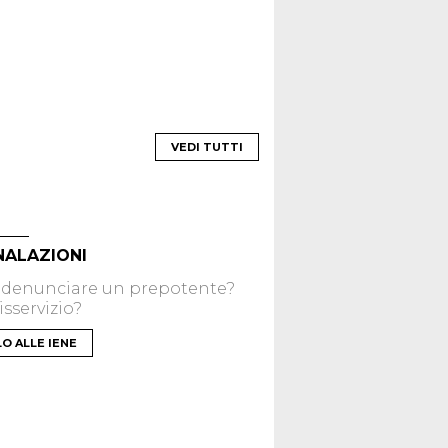
VEDI TUTTI
NALAZIONI
 denunciare un prepotente?
sservizio?
LO ALLE IENE