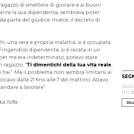
ragazzo di smettere di giocare e ai buoni
uarire la sua dipendenza, sembrava poter
 parte del giudice. Invece, il decreto di
i, una vera e propria malattia, si è occupata
 Fingendosi dipendente, si è recata in un
o per me era indeterminato, potevo stare
n ragazzo. “
Ti dimentichi della tua vita reale
,
e hai”. Ma il problema non sembra limitarsi ai
SEG
ocavo dalle 21 fino alle 7 del mattino. Alzavo
Vuoi
andare a lavorare”.
Un di
ia Toffa
DIL