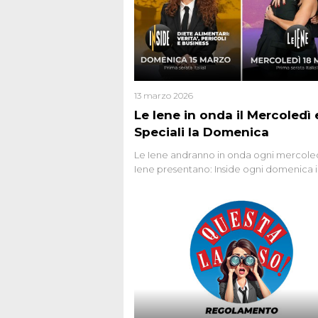
13 marzo 2026
Le Iene in onda il Mercoledì e
Speciali la Domenica
Le Iene andranno in onda ogni mercoled
Iene presentano: Inside ogni domenica 
prima serata, su Italia1