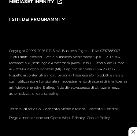
MEDIASET INFINITY
Le Iene Presentano Inside
Puntate Ieneyeh
Tutti i servizi
I SITI DEI PROGRAMMI
Le Iene
Grande Fratello
Segnalazioni
L'Isola dei Famosi
Pubblico
Striscia la Notizia
Maria De Filippi
Copyright © 1999-2026 RTI S.p.A. Business Digital – P.Iva 03976881007 –
Verissimo
Tutti i diritti riservati – Per la pubblicità Mediamond S.p.A. – RTI S.p.A.,
Mediaset N.V., sede legale Amsterdam (Paesi Bassi) – Uffici Viale Europa
46, 20093 Cologno Monzese (MI) - Cap. Soc. int. vers. € 614.238.333.
Rispetto ai contenuti e ai dati personali trasmessi e/o riprodotti è vietata
ogni utilizzazione funzionale all'addestramento di sistemi di intelligenza
artificiale generativa. È altresì fatto divieto espresso di utilizzare mezzi
automatizzati di data scraping.
Termini di servizio
Comitato Media e Minori
Parental Control
Regolamentazione per Opere Web
Privacy
Cookie Policy