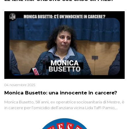
04 novembre 2025
Monica Busetto: una innocente in carcere?
Monica Busetto, 58 anni, ex operatrice sociosanitaria di Mestre, è
in carcere per l’omicidio dell’anziana vicina Lida Taffi Pamio,
uccisa nel 2012. Condannata a 25 anni per una traccia di Dna
minuscola su una collanina, Monica si proclama innocente. Nel
2015 un’altra donna confessa lo stesso delitto, poi ritratta. Due