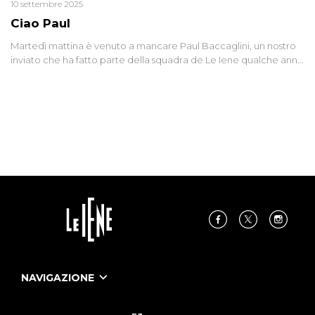
10 settembre 2025
Ciao Paul
Martedì mattina è venuto a mancare Paul Baccaglini, un nostro
inviato che ha fatto parte della squadra de Le Iene qualche anno
fa. Abbracciamo forte tutta la sua famiglia.
NAVIGAZIONE
Home
Puntate