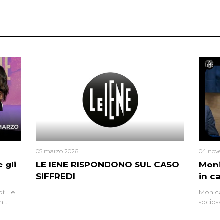
05 marzo 2026
04 nov
 gli
LE IENE RISPONDONO SUL CASO
Moni
SIFFREDI
in c
ì; Le
Monica
in
socios
l’omici