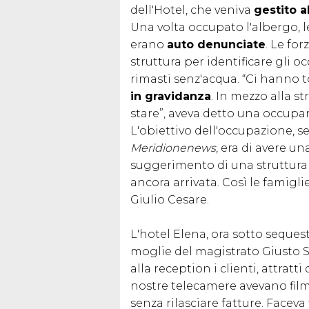
dell'Hotel, che veniva
gestito 
Una volta occupato l'albergo, l
erano
auto denunciate
. Le for
struttura per identificare gli
rimasti senz'acqua. “Ci hanno t
in gravidanza
. In mezzo alla 
stare”, aveva detto una occupa
L'obiettivo dell'occupazione, s
Meridionenews
, era di avere u
suggerimento di una struttura 
ancora arrivata. Così le famigli
Giulio Cesare.
L'hotel Elena, ora sotto sequest
moglie del magistrato Giusto 
alla reception i clienti, attratt
nostre telecamere avevano film
senza rilasciare fatture. Faceva