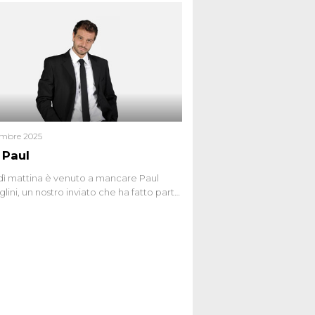
 nel 2012. Condannata a 25 anni per una
a di Dna minuscola su una collanina,
 si proclama innocente. Nel 2015
a donna confessa lo stesso delitto, poi
ta. Due colpevoli per un solo omicidio:
giudiziario o giustizia cieca?
embre 2025
 Paul
ì mattina è venuto a mancare Paul
lini, un nostro inviato che ha fatto parte
squadra de Le Iene qualche anno
bracciamo forte tutta la sua famiglia.