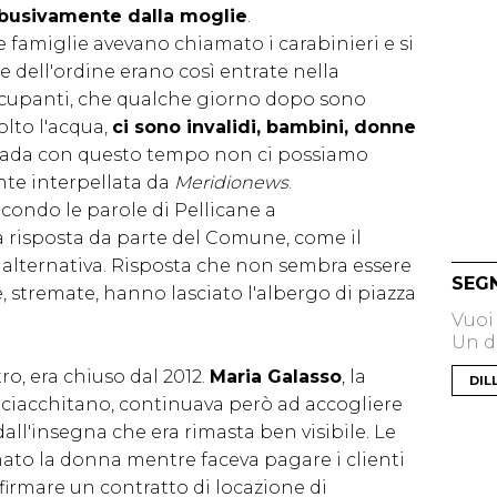
abusivamente dalla moglie
.
e famiglie avevano chiamato i carabinieri e si
ze dell'ordine erano così entrate nella
 occupanti, che qualche giorno dopo sono
olto l'acqua,
ci sono invalidi, bambini, donne
strada con questo tempo non ci possiamo
nte interpellata da
Meridionews
.
econdo le parole di Pellicane a
na risposta da parte del Comune, come il
alternativa. Risposta che non sembra essere
SEG
e, stremate, hanno lasciato l'albergo di piazza
Vuoi
Un di
ro, era chiuso dal 2012.
Maria Galasso
, la
DIL
Sciacchitano, continuava però ad accogliere
i dall'insegna che era rimasta ben visibile. Le
ato la donna mentre faceva pagare i clienti
 firmare un contratto di locazione di