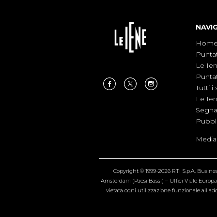
NAVI
Hom
Punta
Le Ie
Punta
Tutti i 
Le Ie
Segnal
Pubbl
Medias
Copyright © 1999-2026 RTI S.p.A. Business 
Amsterdam (Paesi Bassi) – Uffici Viale Europa 4
vietata ogni utilizzazione funzionale all'add