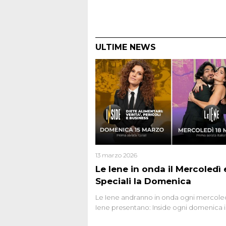
ULTIME NEWS
13 marzo 2026
Le Iene in onda il Mercoledì e
Speciali la Domenica
Le Iene andranno in onda ogni mercoled
Iene presentano: Inside ogni domenica 
prima serata, su Italia1