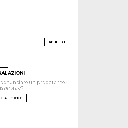
VEDI TUTTI
NALAZIONI
 denunciare un prepotente?
sservizio?
LO ALLE IENE