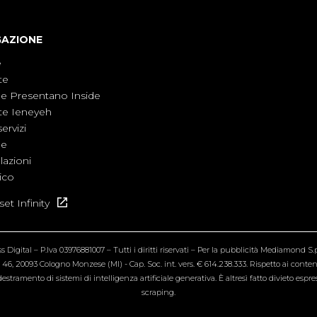
GAZIONE
e
te
ne Presentano Inside
te Ieneyeh
servizi
ne
azioni
ico
et Infinity
Digital – P.Iva 03976881007 – Tutti i diritti riservati – Per la pubblicità Mediamond S.p.
6, 20093 Cologno Monzese (MI) - Cap. Soc. int. vers. € 614.238.333. Rispetto ai contenut
estramento di sistemi di intelligenza artificiale generativa. È altresì fatto divieto espr
scraping.