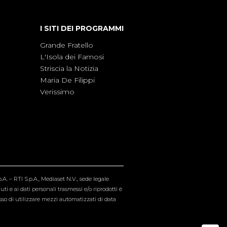
I SITI DEI PROGRAMMI
Grande Fratello
L'Isola dei Famosi
Striscia la Notizia
Maria De Filippi
Verissimo
A. – RTI S.p.A., Mediaset N.V., sede legale
i e ai dati personali trasmessi e/o riprodotti è
esso di utilizzare mezzi automatizzati di data