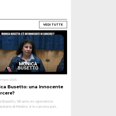
VEDI TUTTE
embre 2025
ca Busetto: una innocente
arcere?
 Busetto, 58 anni, ex operatrice
anitaria di Mestre, è in carcere per
dio dell’anziana vicina Lida Taffi Pamio,