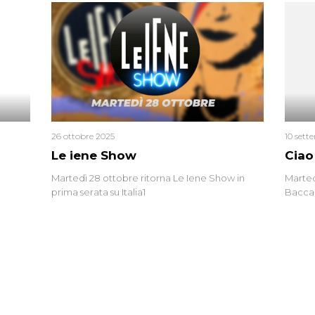
uccisa
tracci
Monica
un’altr
ritrat
errore 
26 ottobre 2025
10 sett
Le iene Show
Ciao
Martedì 28 ottobre ritorna Le Iene Show in
Marted
prima serata su Italia1
Baccag
della 
fa. Ab