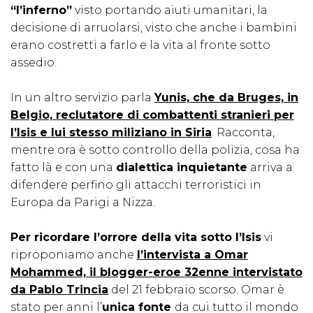
“l’inferno”
visto portando aiuti umanitari, la
decisione di arruolarsi, visto che anche i bambini
erano costretti a farlo e la vita al fronte sotto
assedio.
In un altro servizio parla
Yunis, che da Bruges, in
Belgio, reclutatore di combattenti stranieri per
l’Isis e lui stesso miliziano in Siria
. Racconta,
mentre ora è sotto controllo della polizia, cosa ha
fatto là e con una
dialettica inquietante
arriva a
difendere perfino gli attacchi terroristici in
Europa da Parigi a Nizza.
Per ricordare l’orrore della vita sotto l’Isis
vi
riproponiamo anche
l’intervista a Omar
Mohammed, il blogger-eroe 32enne intervistato
da Pablo Trincia
del 21 febbraio scorso. Omar è
stato per anni l’
unica fonte
da cui tutto il mondo