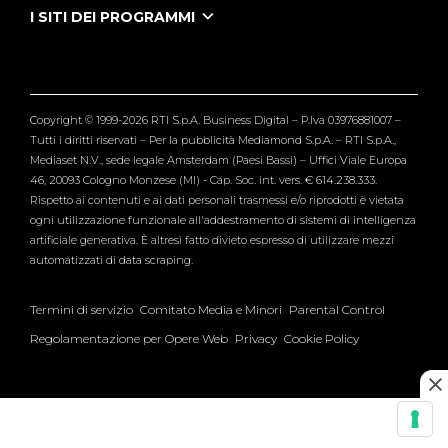
Tutti i servizi
I SITI DEI PROGRAMMI
Le Iene
Grande Fratello
Segnalazioni
L'Isola dei Famosi
Pubblico
Striscia la Notizia
Maria De Filippi
Copyright © 1999-2026 RTI S.p.A. Business Digital – P.Iva 03976881007 –
Verissimo
Tutti i diritti riservati – Per la pubblicità Mediamond S.p.A. – RTI S.p.A.,
Mediaset N.V., sede legale Amsterdam (Paesi Bassi) – Uffici Viale Europa
46, 20093 Cologno Monzese (MI) - Cap. Soc. int. vers. € 614.238.333.
Rispetto ai contenuti e ai dati personali trasmessi e/o riprodotti è vietata
ogni utilizzazione funzionale all'addestramento di sistemi di intelligenza
artificiale generativa. È altresì fatto divieto espresso di utilizzare mezzi
automatizzati di data scraping.
Termini di servizio
Comitato Media e Minori
Parental Control
Regolamentazione per Opere Web
Privacy
Cookie Policy