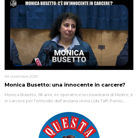
04 novembre 2025
Monica Busetto: una innocente in carcere?
Monica Busetto, 58 anni, ex operatrice sociosanitaria di Mestre, è
in carcere per l’omicidio dell’anziana vicina Lida Taffi Pamio,
uccisa nel 2012. Condannata a 25 anni per una traccia di Dna
minuscola su una collanina, Monica si proclama innocente. Nel
2015 un’altra donna confessa lo stesso delitto, poi ritratta. Due
colpevoli per un solo omicidio: errore giudiziario o giustizia
cieca?