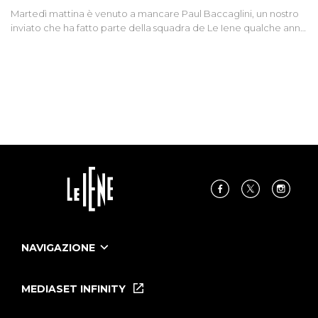
Martedì mattina è venuto a mancare Paul Baccaglini, un nostro
inviato che ha fatto parte della squadra de Le Iene qualche anno
fa. Abbracciamo forte tutta la sua famiglia.
NAVIGAZIONE
Home
Puntate
MEDIASET INFINITY
Le Iene Presentano Inside
Puntate Ieneyeh