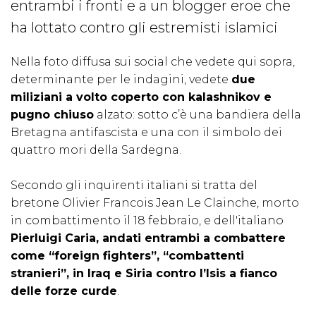
entrambi i fronti e a un blogger eroe che
ha lottato contro gli estremisti islamici
Nella foto diffusa sui social che vedete qui sopra,
determinante per le indagini, vedete
due
miliziani a volto coperto con kalashnikov e
pugno chiuso
alzato: sotto c’è una bandiera della
Bretagna antifascista e una con il simbolo dei
quattro mori della Sardegna.
Secondo gli inquirenti italiani si tratta del
bretone Olivier Francois Jean Le Clainche, morto
in combattimento il 18 febbraio, e dell'italiano
Pierluigi Caria, andati entrambi a combattere
come “foreign fighters”, “combattenti
stranieri”, in Iraq e Siria contro l’Isis a fianco
delle forze curde
.