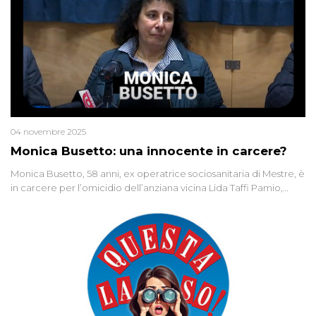
04 novembre 2025
Monica Busetto: una innocente in carcere?
Monica Busetto, 58 anni, ex operatrice sociosanitaria di Mestre, è
in carcere per l’omicidio dell’anziana vicina Lida Taffi Pamio,
uccisa nel 2012. Condannata a 25 anni per una traccia di Dna
minuscola su una collanina, Monica si proclama innocente. Nel
2015 un’altra donna confessa lo stesso delitto, poi ritratta. Due
colpevoli per un solo omicidio: errore giudiziario o giustizia
cieca?