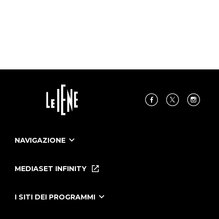
NAVIGAZIONE
Home
Puntate
MEDIASET INFINITY
Le Iene Presentano Inside
Puntate Ieneyeh
Tutti i servizi
I SITI DEI PROGRAMMI
Le Iene
Grande Fratello