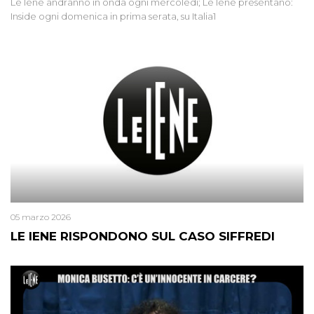
Le Iene andranno in onda ogni mercoledì; Le Iene presentano:
Inside ogni domenica in prima serata, su Italia1
05 marzo 2026
LE IENE RISPONDONO SUL CASO SIFFREDI