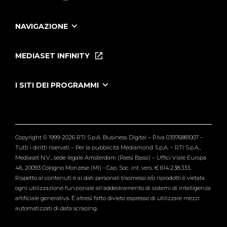
NAVIGAZIONE
Home
Puntate
MEDIASET INFINITY
Le Iene Presentano Inside
Puntate Ieneyeh
Tutti i servizi
I SITI DEI PROGRAMMI
Le Iene
Grande Fratello
Segnalazioni
L'Isola dei Famosi
Pubblico
Striscia la Notizia
Maria De Filippi
Copyright © 1999-2026 RTI S.p.A. Business Digital – P.Iva 03976881007 –
Verissimo
Tutti i diritti riservati – Per la pubblicità Mediamond S.p.A. – RTI S.p.A.,
Mediaset N.V., sede legale Amsterdam (Paesi Bassi) – Uffici Viale Europa
46, 20093 Cologno Monzese (MI) - Cap. Soc. int. vers. € 614.238.333.
Rispetto ai contenuti e ai dati personali trasmessi e/o riprodotti è vietata
ogni utilizzazione funzionale all'addestramento di sistemi di intelligenza
artificiale generativa. È altresì fatto divieto espresso di utilizzare mezzi
automatizzati di data scraping.