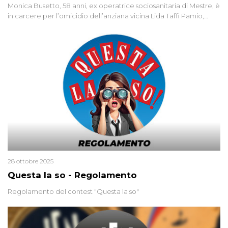
Monica Busetto, 58 anni, ex operatrice sociosanitaria di Mestre, è
in carcere per l’omicidio dell’anziana vicina Lida Taffi Pamio,
uccisa nel 2012. Condannata a 25 anni per una traccia di Dna
minuscola su una collanina, Monica si proclama innocente. Nel
2015 un’altra donna confessa lo stesso delitto, poi ritratta. Due
colpevoli per un solo omicidio: errore giudiziario o giustizia
cieca?
28 ottobre 2025
Questa la so - Regolamento
Regolamento del contest "Questa la so"