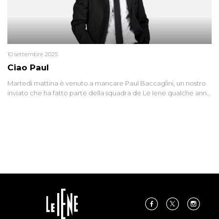
10 settembre 2025
Ciao Paul
Martedì mattina è venuto a mancare Paul Baccaglini, un nostro
inviato che ha fatto parte della squadra de Le Iene qualche anno
fa. Abbracciamo forte tutta la sua famiglia.