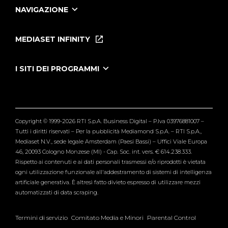
NAVIGAZIONE
Home
Puntate
MEDIASET INFINITY
Le Iene Presentano Inside
Puntate Ieneyeh
Tutti i servizi
I SITI DEI PROGRAMMI
Le Iene
Grande Fratello
Segnalazioni
L'Isola dei Famosi
Pubblico
Striscia la Notizia
Maria De Filippi
Copyright © 1999-2026 RTI S.p.A. Business Digital – P.Iva 03976881007 –
Verissimo
Tutti i diritti riservati – Per la pubblicità Mediamond S.p.A. – RTI S.p.A.,
Mediaset N.V., sede legale Amsterdam (Paesi Bassi) – Uffici Viale Europa
46, 20093 Cologno Monzese (MI) - Cap. Soc. int. vers. € 614.238.333.
Rispetto ai contenuti e ai dati personali trasmessi e/o riprodotti è vietata
ogni utilizzazione funzionale all'addestramento di sistemi di intelligenza
artificiale generativa. È altresì fatto divieto espresso di utilizzare mezzi
automatizzati di data scraping.
Termini di servizio
Comitato Media e Minori
Parental Control