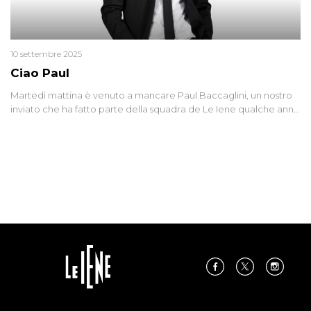
10 settembre 2025
Ciao Paul
Martedì mattina è venuto a mancare Paul Baccaglini, un nostro
inviato che ha fatto parte della squadra de Le Iene qualche anno
fa. Abbracciamo forte tutta la sua famiglia.