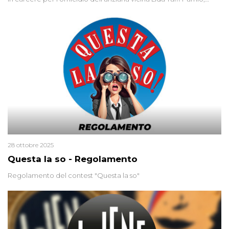
uccisa nel 2012. Condannata a 25 anni per una traccia di Dna
minuscola su una collanina, Monica si proclama innocente. Nel
2015 un’altra donna confessa lo stesso delitto, poi ritratta. Due
colpevoli per un solo omicidio: errore giudiziario o giustizia
cieca?
28 ottobre 2025
Questa la so - Regolamento
Regolamento del contest "Questa la so"