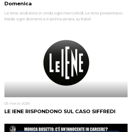
Domenica
Le Iene andranno in onda ogni mercoledì; Le Iene presentano:
Inside ogni domenica in prima serata, su Italia1
05 marzo 2026
LE IENE RISPONDONO SUL CASO SIFFREDI