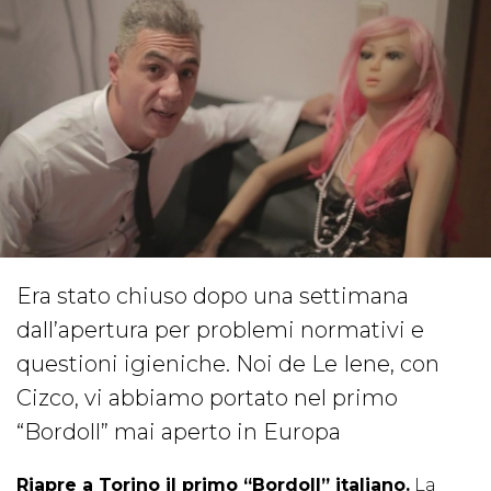
Era stato chiuso dopo una settimana
dall’apertura per problemi normativi e
questioni igieniche. Noi de Le Iene, con
Cizco, vi abbiamo portato nel primo
“Bordoll” mai aperto in Europa
Riapre a Torino il primo “Bordoll” italiano.
La