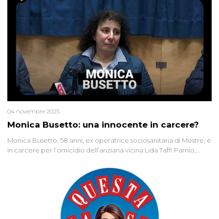
04 novembre 2025
Monica Busetto: una innocente in carcere?
Monica Busetto, 58 anni, ex operatrice sociosanitaria di Mestre, è
in carcere per l’omicidio dell’anziana vicina Lida Taffi Pamio,
uccisa nel 2012. Condannata a 25 anni per una traccia di Dna
minuscola su una collanina, Monica si proclama innocente. Nel
2015 un’altra donna confessa lo stesso delitto, poi ritratta. Due
colpevoli per un solo omicidio: errore giudiziario o giustizia
cieca?