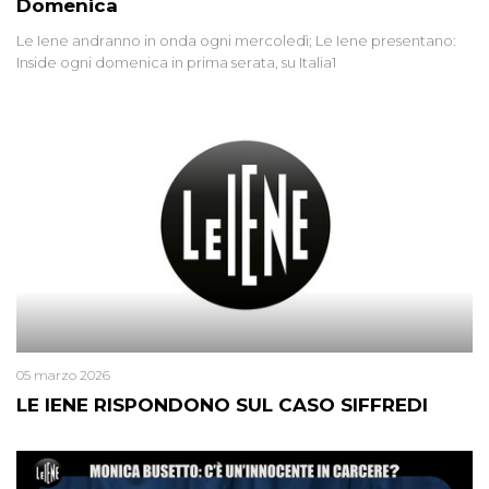
Domenica
Le Iene andranno in onda ogni mercoledì; Le Iene presentano:
Inside ogni domenica in prima serata, su Italia1
05 marzo 2026
LE IENE RISPONDONO SUL CASO SIFFREDI