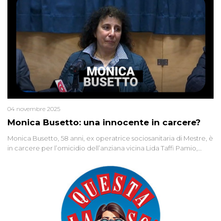
04 novembre 2025
Monica Busetto: una innocente in carcere?
Monica Busetto, 58 anni, ex operatrice sociosanitaria di Mestre, è
in carcere per l’omicidio dell’anziana vicina Lida Taffi Pamio,
uccisa nel 2012. Condannata a 25 anni per una traccia di Dna
minuscola su una collanina, Monica si proclama innocente. Nel
2015 un’altra donna confessa lo stesso delitto, poi ritratta. Due
colpevoli per un solo omicidio: errore giudiziario o giustizia
cieca?