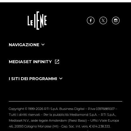
NAVIGAZIONE
Home
Puntate
MEDIASET INFINITY
Le Iene Presentano Inside
Puntate Ieneyeh
Tutti i servizi
I SITI DEI PROGRAMMI
Le Iene
Grande Fratello
Segnalazioni
L'Isola dei Famosi
Pubblico
Striscia la Notizia
Maria De Filippi
Copyright © 1999-2026 RTI S.p.A. Business Digital – P.Iva 03976881007 –
Verissimo
Tutti i diritti riservati – Per la pubblicità Mediamond S.p.A. – RTI S.p.A.,
Mediaset N.V., sede legale Amsterdam (Paesi Bassi) – Uffici Viale Europa
46, 20093 Cologno Monzese (MI) - Cap. Soc. int. vers. € 614.238.333.