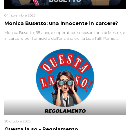
04 novembre 2025
Monica Busetto: una innocente in carcere?
Monica Busetto, 58 anni, ex operatrice sociosanitaria di Mestre, è
in carcere per l’omicidio dell’anziana vicina Lida Taffi Pamio,
uccisa nel 2012. Condannata a 25 anni per una traccia di Dna
minuscola su una collanina, Monica si proclama innocente. Nel
2015 un’altra donna confessa lo stesso delitto, poi ritratta. Due
colpevoli per un solo omicidio: errore giudiziario o giustizia
cieca?
28 ottobre 2025
Questa la so - Regolamento