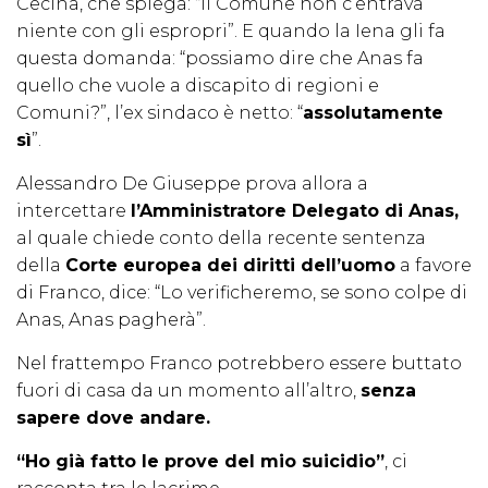
Cecina, che spiega: “Il Comune non c’entrava
niente con gli espropri”. E quando la Iena gli fa
questa domanda: “possiamo dire che Anas fa
quello che vuole a discapito di regioni e
Comuni?”, l’ex sindaco è netto: “
assolutamente
sì
”.
Alessandro De Giuseppe prova allora a
intercettare
l’Amministratore Delegato di Anas,
al quale chiede conto della recente sentenza
della
Corte europea dei diritti dell’uomo
a favore
di Franco, dice: “Lo verificheremo, se sono colpe di
Anas, Anas pagherà”.
Nel frattempo Franco potrebbero essere buttato
fuori di casa da un momento all’altro,
senza
sapere dove andare.
“Ho già fatto le prove del mio suicidio”
, ci