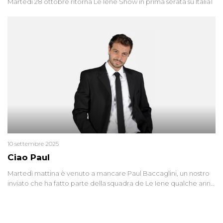
Martedì 28 ottobre ritorna Le Iene Show in prima serata su Italia1
10 settembre 2025
Ciao Paul
Martedì mattina è venuto a mancare Paul Baccaglini, un nostro
inviato che ha fatto parte della squadra de Le Iene qualche anno
fa. Abbracciamo forte tutta la sua famiglia.