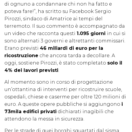
di ognuno a condannare chi non ha fatto e
poteva fare!”, ha scritto su Facebook Sergio
Pirozzi, sindaco di Amatrice ai tempi del
terremoto. Il suo commento è accompagnato da
un video che racconta questi
1.095 giorni
in cui si
sono alternati 3 governi e altrettanti commissari.
Erano previsti
46 miliardi di euro per la
ricostruzione
che ancora tarda a decollare. A
oggi, sostiene Pirozzi, è stato completato
solo il
4% dei lavori previsti
.
Al momento sono in corso di progettazione
un’ottantina di interventi per ricostruire scuole,
ospedali, chiese e caserme per oltre 120 milioni di
euro. A queste opere pubbliche si aggiungono
i
73mila edifici privati
dichiarati inagibili che
attendono la messa in sicurezza.
Per le strade di quei borghi squartati dal sisma