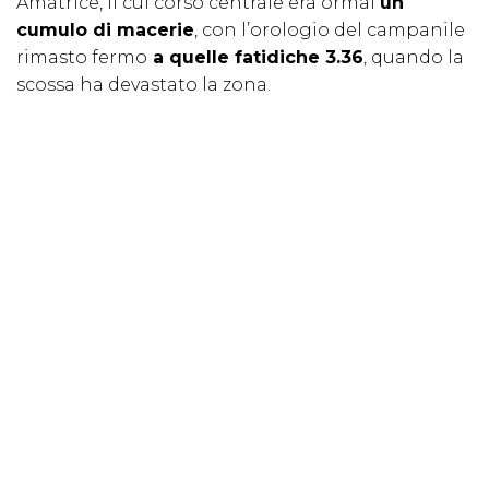
Amatrice, il cui corso centrale era ormai
un
cumulo di macerie
, con l’orologio del campanile
rimasto fermo
a quelle fatidiche 3.36
, quando la
scossa ha devastato la zona.