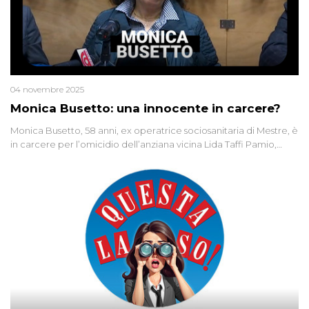
04 novembre 2025
Monica Busetto: una innocente in carcere?
Monica Busetto, 58 anni, ex operatrice sociosanitaria di Mestre, è
in carcere per l’omicidio dell’anziana vicina Lida Taffi Pamio,
uccisa nel 2012. Condannata a 25 anni per una traccia di Dna
minuscola su una collanina, Monica si proclama innocente. Nel
2015 un’altra donna confessa lo stesso delitto, poi ritratta. Due
colpevoli per un solo omicidio: errore giudiziario o giustizia
cieca?