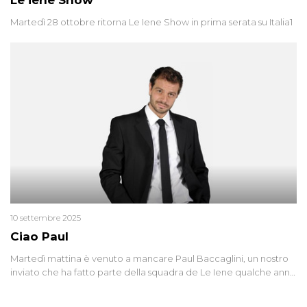
Martedì 28 ottobre ritorna Le Iene Show in prima serata su Italia1
10 settembre 2025
Ciao Paul
Martedì mattina è venuto a mancare Paul Baccaglini, un nostro
inviato che ha fatto parte della squadra de Le Iene qualche anno
fa. Abbracciamo forte tutta la sua famiglia.