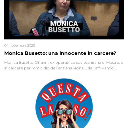
04 novembre 2025
Monica Busetto: una innocente in carcere?
Monica Busetto, 58 anni, ex operatrice sociosanitaria di Mestre, è
in carcere per l’omicidio dell’anziana vicina Lida Taffi Pamio,
uccisa nel 2012. Condannata a 25 anni per una traccia di Dna
minuscola su una collanina, Monica si proclama innocente. Nel
2015 un’altra donna confessa lo stesso delitto, poi ritratta. Due
colpevoli per un solo omicidio: errore giudiziario o giustizia
cieca?