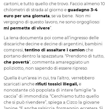
cartoni, e tutto quello che trovo. Faccio almeno 10
chilometri di strada al giorno e
guadagno 3-4
euro per una giornata
, se va bene. Non mi
vergogno di questo lavoro, ne sono orgoglioso:
mi permette di vivere
”.
La Iena documenta poi come all’ingresso delle
discariche decine e decine di argentini, bambini
compresi,
tentino di assaltare i camion
che
portano dentro la spazzatura. “Prendono di tutto,
che povertà
”, commenta amareggiato un
poliziotto, non sapendo di essere ripreso.
Quella è un’area in cui, tra l’altro, verrebbero
scaricati anche
rifiuti tossici illegali,
e
nonostante ciò popolata di intere famiglie “a
caccia” di immondizia. “Cerchiamo tutto quello
che si può rivendere”, spiega a Cizco la giovane
Janine. “E anche salsiccia, formaggio, eccetera. Sì