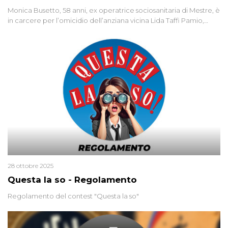
Monica Busetto, 58 anni, ex operatrice sociosanitaria di Mestre, è
in carcere per l’omicidio dell’anziana vicina Lida Taffi Pamio,
uccisa nel 2012. Condannata a 25 anni per una traccia di Dna
minuscola su una collanina, Monica si proclama innocente. Nel
2015 un’altra donna confessa lo stesso delitto, poi ritratta. Due
colpevoli per un solo omicidio: errore giudiziario o giustizia
cieca?
28 ottobre 2025
Questa la so - Regolamento
Regolamento del contest "Questa la so"