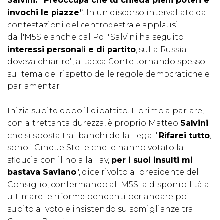
Salvini: “Preoccupa che tu chieda pieni poteri e
invochi le piazze”
. In un discorso intervallato da
contestazioni del centrodestra e applausi
dall'M5S e anche dal Pd. "Salvini ha seguito
interessi personali e di partito
, sulla Russia
doveva chiarire", attacca Conte tornando spesso
sul tema del rispetto delle regole democratiche e
parlamentari.
Inizia subito dopo il dibattito. Il primo a parlare,
con altrettanta durezza, è proprio Matteo
Salvini
che si sposta trai banchi della Lega. "
Rifarei tutto
,
sono i Cinque Stelle che le hanno votato la
sfiducia con il no alla Tav,
per i suoi insulti mi
bastava Saviano
", dice rivolto al presidente del
Consiglio, confermando all'M5S la disponibilità a
ultimare le riforme pendenti per andare poi
subito al voto e insistendo su somiglianze tra