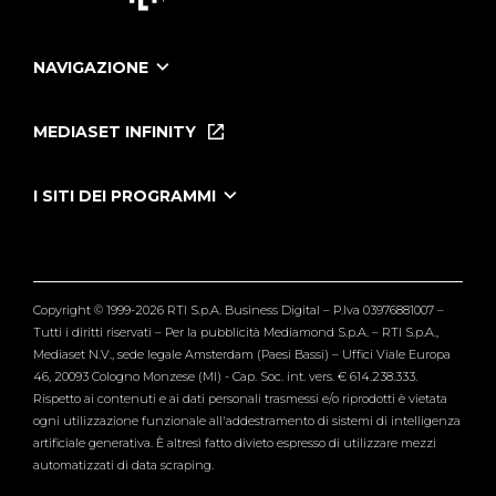
NAVIGAZIONE
Home
Puntate
MEDIASET INFINITY
Le Iene Presentano Inside
Puntate Ieneyeh
Tutti i servizi
I SITI DEI PROGRAMMI
Le Iene
Grande Fratello
Segnalazioni
L'Isola dei Famosi
Pubblico
Striscia la Notizia
Maria De Filippi
Copyright © 1999-2026 RTI S.p.A. Business Digital – P.Iva 03976881007 –
Verissimo
Tutti i diritti riservati – Per la pubblicità Mediamond S.p.A. – RTI S.p.A.,
Mediaset N.V., sede legale Amsterdam (Paesi Bassi) – Uffici Viale Europa
46, 20093 Cologno Monzese (MI) - Cap. Soc. int. vers. € 614.238.333.
Rispetto ai contenuti e ai dati personali trasmessi e/o riprodotti è vietata
ogni utilizzazione funzionale all'addestramento di sistemi di intelligenza
artificiale generativa. È altresì fatto divieto espresso di utilizzare mezzi
automatizzati di data scraping.