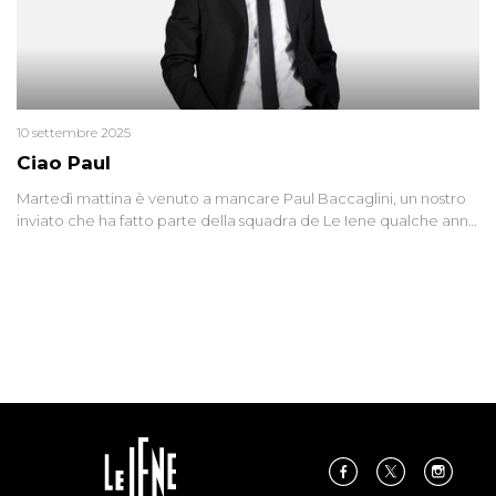
10 settembre 2025
Ciao Paul
Martedì mattina è venuto a mancare Paul Baccaglini, un nostro
inviato che ha fatto parte della squadra de Le Iene qualche anno
fa. Abbracciamo forte tutta la sua famiglia.