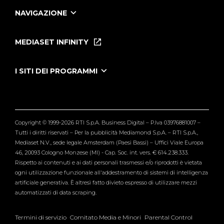
NAVIGAZIONE
Home
Puntate
MEDIASET INFINITY
Le Iene Presentano Inside
Puntate Ieneyeh
Tutti i servizi
I SITI DEI PROGRAMMI
Le Iene
Grande Fratello
Segnalazioni
L'Isola dei Famosi
Pubblico
Striscia la Notizia
Maria De Filippi
Copyright © 1999-2026 RTI S.p.A. Business Digital – P.Iva 03976881007 –
Verissimo
Tutti i diritti riservati – Per la pubblicità Mediamond S.p.A. – RTI S.p.A.,
Mediaset N.V., sede legale Amsterdam (Paesi Bassi) – Uffici Viale Europa
46, 20093 Cologno Monzese (MI) - Cap. Soc. int. vers. € 614.238.333.
Rispetto ai contenuti e ai dati personali trasmessi e/o riprodotti è vietata
ogni utilizzazione funzionale all'addestramento di sistemi di intelligenza
artificiale generativa. È altresì fatto divieto espresso di utilizzare mezzi
automatizzati di data scraping.
Termini di servizio
Comitato Media e Minori
Parental Control