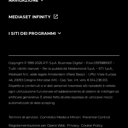
NAVIGAZIONE
Home
Puntate
MEDIASET INFINITY
Le Iene Presentano Inside
Puntate Ieneyeh
Tutti i servizi
I SITI DEI PROGRAMMI
Le Iene
Grande Fratello
Segnalazioni
L'Isola dei Famosi
Pubblico
Striscia la Notizia
Maria De Filippi
Copyright © 1999-2026 RTI S.p.A. Business Digital – P.Iva 03976881007 –
Verissimo
Tutti i diritti riservati – Per la pubblicità Mediamond S.p.A. – RTI S.p.A.,
Mediaset N.V., sede legale Amsterdam (Paesi Bassi) – Uffici Viale Europa
46, 20093 Cologno Monzese (MI) - Cap. Soc. int. vers. € 614.238.333.
Rispetto ai contenuti e ai dati personali trasmessi e/o riprodotti è vietata
ogni utilizzazione funzionale all'addestramento di sistemi di intelligenza
artificiale generativa. È altresì fatto divieto espresso di utilizzare mezzi
automatizzati di data scraping.
Termini di servizio
Comitato Media e Minori
Parental Control
Regolamentazione per Opere Web
Privacy
Cookie Policy