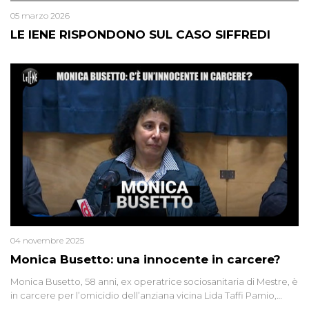
05 marzo 2026
LE IENE RISPONDONO SUL CASO SIFFREDI
04 novembre 2025
Monica Busetto: una innocente in carcere?
Monica Busetto, 58 anni, ex operatrice sociosanitaria di Mestre, è
in carcere per l’omicidio dell’anziana vicina Lida Taffi Pamio,
uccisa nel 2012. Condannata a 25 anni per una traccia di Dna