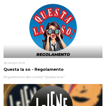
minuscola su una collanina, Monica si proclama innocente. Nel
2015 un’altra donna confessa lo stesso delitto, poi ritratta. Due
colpevoli per un solo omicidio: errore giudiziario o giustizia
cieca?
28 ottobre 2025
Questa la so - Regolamento
Regolamento del contest "Questa la so"