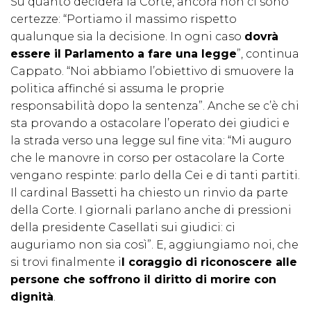
Su quanto deciderà la Corte, ancora non ci sono
certezze: “Portiamo il massimo rispetto
qualunque sia la decisione. In ogni caso
dovrà
essere il Parlamento a fare una legge
”, continua
Cappato. “Noi abbiamo l’obiettivo di smuovere la
politica affinché si assuma le proprie
responsabilità dopo la sentenza”. Anche se c’è chi
sta provando a ostacolare l’operato dei giudici e
la strada verso una legge sul fine vita: “Mi auguro
che le manovre in corso per ostacolare la Corte
vengano respinte: parlo della Cei e di tanti partiti.
Il cardinal Bassetti ha chiesto un rinvio da parte
della Corte. I giornali parlano anche di pressioni
della presidente Casellati sui giudici: ci
auguriamo non sia così”. E, aggiungiamo noi, che
si trovi finalmente i
l coraggio di riconoscere alle
persone che soffrono il diritto di morire con
dignità
.