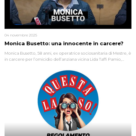
04 novembre 2025
Monica Busetto: una innocente in carcere?
Monica Busetto, 58 anni, ex operatrice sociosanitaria di Mestre, è
in carcere per l’omicidio dell’anziana vicina Lida Taffi Pamio,
uccisa nel 2012. Condannata a 25 anni per una traccia di Dna
minuscola su una collanina, Monica si proclama innocente. Nel
2015 un’altra donna confessa lo stesso delitto, poi ritratta. Due
colpevoli per un solo omicidio: errore giudiziario o giustizia
cieca?