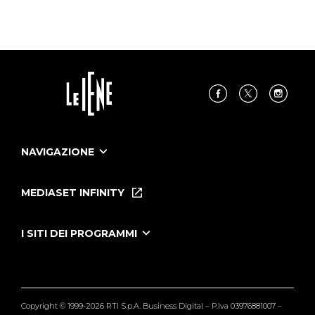
NAVIGAZIONE
Home
Puntate
MEDIASET INFINITY
Le Iene Presentano Inside
Puntate Ieneyeh
Tutti i servizi
I SITI DEI PROGRAMMI
Le Iene
Grande Fratello
Segnalazioni
L'Isola dei Famosi
Pubblico
Striscia la Notizia
Maria De Filippi
Copyright © 1999-2026 RTI S.p.A. Business Digital – P.Iva 03976881007 –
Verissimo