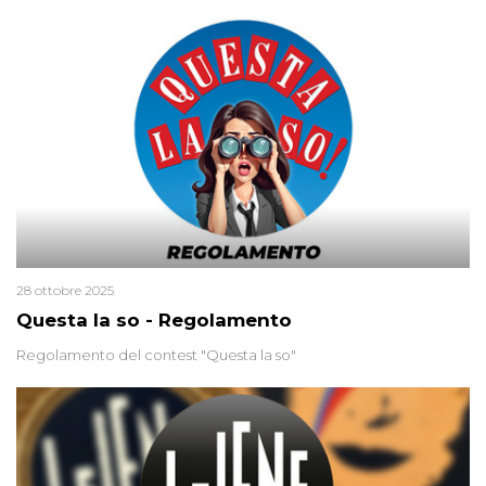
uccisa nel 2012. Condannata a 25 anni per una traccia di Dna
minuscola su una collanina, Monica si proclama innocente. Nel
2015 un’altra donna confessa lo stesso delitto, poi ritratta. Due
colpevoli per un solo omicidio: errore giudiziario o giustizia
cieca?
28 ottobre 2025
Questa la so - Regolamento
Regolamento del contest "Questa la so"