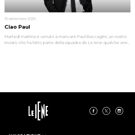
10 settembre 2025
Ciao Paul
Martedì mattina è venuto a mancare Paul Baccaglini, un nostro
inviato che ha fatto parte della squadra de Le Iene qualche anno
fa. Abbracciamo forte tutta la sua famiglia.