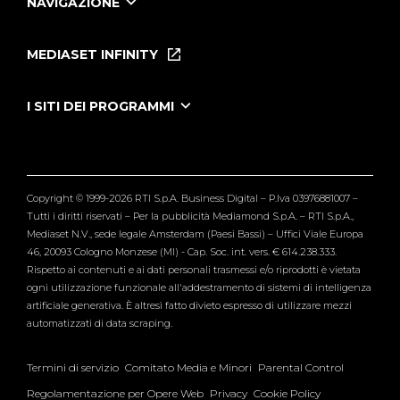
NAVIGAZIONE
Home
Puntate
MEDIASET INFINITY
Le Iene Presentano Inside
Puntate Ieneyeh
Tutti i servizi
I SITI DEI PROGRAMMI
Le Iene
Grande Fratello
Segnalazioni
L'Isola dei Famosi
Pubblico
Striscia la Notizia
Maria De Filippi
Copyright © 1999-2026 RTI S.p.A. Business Digital – P.Iva 03976881007 –
Verissimo
Tutti i diritti riservati – Per la pubblicità Mediamond S.p.A. – RTI S.p.A.,
Mediaset N.V., sede legale Amsterdam (Paesi Bassi) – Uffici Viale Europa
46, 20093 Cologno Monzese (MI) - Cap. Soc. int. vers. € 614.238.333.
Rispetto ai contenuti e ai dati personali trasmessi e/o riprodotti è vietata
ogni utilizzazione funzionale all'addestramento di sistemi di intelligenza
artificiale generativa. È altresì fatto divieto espresso di utilizzare mezzi
automatizzati di data scraping.
Termini di servizio
Comitato Media e Minori
Parental Control
Regolamentazione per Opere Web
Privacy
Cookie Policy