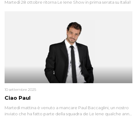
Martedì 28 ottobre ritorna Le Iene Show in prima serata su Italia1
10 settembre 2025
Ciao Paul
Martedì mattina è venuto a mancare Paul Baccaglini, un nostro
inviato che ha fatto parte della squadra de Le Iene qualche anno
fa. Abbracciamo forte tutta la sua famiglia.