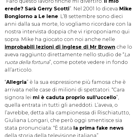
“Farò questo lavoro finché mi divertirò.
Il mio
erede? Sarà Gerry Scotti
”. Nel 2001 lo diceva
Mike
Bongiorno a Le Iene
. L’8 settembre sono dieci
anni dalla sua morte, lo vogliamo ricordare con la
nostra intervista doppia che vi riproponiamo qui
sopra. Mike ha giocato con noi anche nelle
improbabili lezioni di inglese di Mr Brown
che lo
aveva raggiunto direttamente nello studio de “
La
ruota della fortuna
”, come potete vedere in fondo
all’articolo.
“
Allegria
” è la sua espressione più famosa che è
arrivata nelle case di milioni di spettatori. “Cara
signora lei
mi è caduta proprio sull’uccello
”,
quella entrata in tutti gli aneddoti. L’aveva, o
l’avrebbe, detta alla campionessa di Rischiatutto,
Giuliana Longari, che però oggi smentisce sia
stata pronunciata: “È stata
la prima fake news
della storia della televisione italiana”.