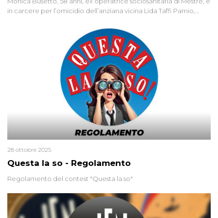
Monica Busetto, 58 anni, ex operatrice sociosanitaria di Mestre, è
in carcere per l’omicidio dell’anziana vicina Lida Taffi Pamio,
uccisa nel 2012. Condannata a 25 anni per una traccia di Dna
minuscola su una collanina, Monica si proclama innocente. Nel
2015 un’altra donna confessa lo stesso delitto, poi ritratta. Due
colpevoli per un solo omicidio: errore giudiziario o giustizia
cieca?
28 ottobre 2025
Questa la so - Regolamento
Regolamento del contest "Questa la so"