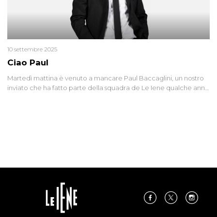
10 settembre 2025
Ciao Paul
Martedì mattina è venuto a mancare Paul Baccaglini, un nostro
inviato che ha fatto parte della squadra de Le Iene qualche anno
fa. Abbracciamo forte tutta la sua famiglia.