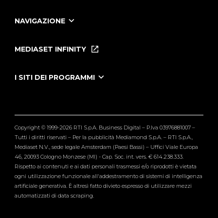
NAVIGAZIONE
Home
Puntate
MEDIASET INFINITY
Le Iene Presentano Inside
Puntate Ieneyeh
Tutti i servizi
I SITI DEI PROGRAMMI
Le Iene
Grande Fratello
Segnalazioni
L'Isola dei Famosi
Pubblico
Striscia la Notizia
Maria De Filippi
Copyright © 1999-2026 RTI S.p.A. Business Digital – P.Iva 03976881007 –
Verissimo
Tutti i diritti riservati – Per la pubblicità Mediamond S.p.A. – RTI S.p.A.,
Mediaset N.V., sede legale Amsterdam (Paesi Bassi) – Uffici Viale Europa
46, 20093 Cologno Monzese (MI) - Cap. Soc. int. vers. € 614.238.333.
Rispetto ai contenuti e ai dati personali trasmessi e/o riprodotti è vietata
ogni utilizzazione funzionale all'addestramento di sistemi di intelligenza
artificiale generativa. È altresì fatto divieto espresso di utilizzare mezzi
automatizzati di data scraping.