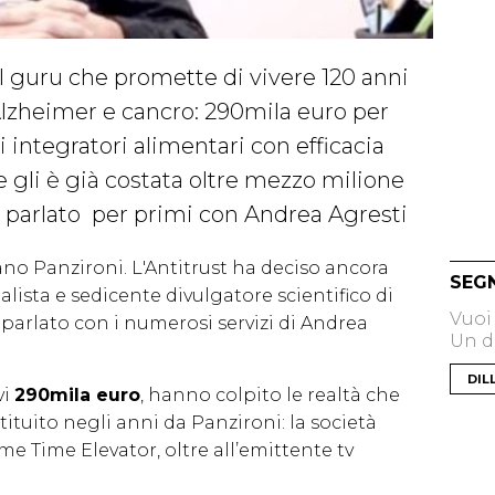
 il guru che promette di vivere 120 anni
Alzheimer e cancro: 290mila euro per
i integratori alimentari con efficacia
 gli è già costata oltre mezzo milione
o parlato per primi con Andrea Agresti
no Panzironi. L'Antitrust ha deciso ancora
SEG
alista e sedicente divulgatore scientifico di
Vuoi
parlato con i numerosi servizi di Andrea
Un di
DIL
vi
290mila euro
, hanno colpito le realtà che
ituito negli anni da Panzironi: la società
ome Time Elevator, oltre all’emittente tv