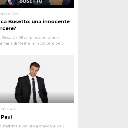
embre 2025
ca Busetto: una innocente
arcere?
 Busetto, 58 anni, ex operatrice
anitaria di Mestre, è in carcere per
dio dell’anziana vicina Lida Taffi Pamio,
 nel 2012. Condannata a 25 anni per una
a di Dna minuscola su una collanina,
 si proclama innocente. Nel 2015
a donna confessa lo stesso delitto, poi
ta. Due colpevoli per un solo omicidio:
giudiziario o giustizia cieca?
embre 2025
 Paul
ì mattina è venuto a mancare Paul