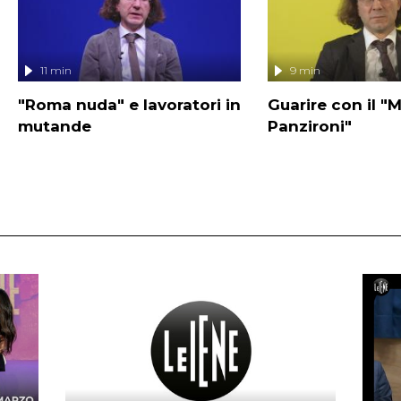
11 min
9 min
"Roma nuda" e lavoratori in
Guarire con il 
mutande
Panzironi"