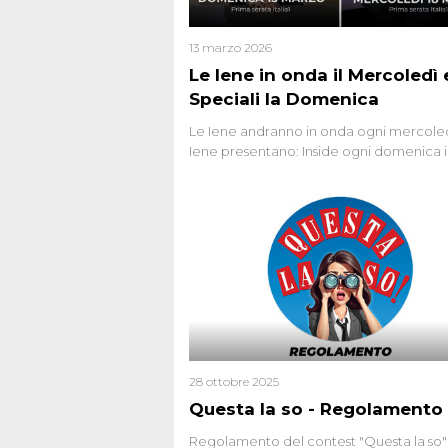
13 marzo 2026
Le Iene in onda il Mercoledì e
Speciali la Domenica
Le Iene andranno in onda ogni mercoled
Iene presentano: Inside ogni domenica 
prima serata, su Italia1
28 ottobre 2025
Questa la so - Regolamento
Regolamento del contest "Questa la so"