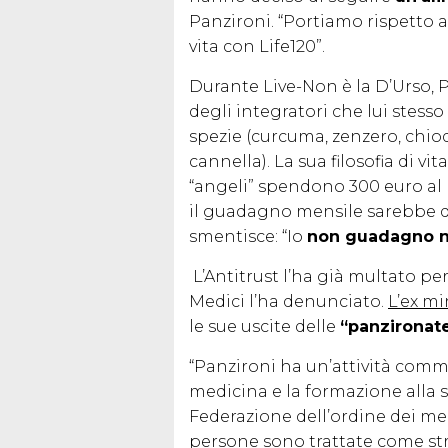
Panzironi. “Portiamo rispetto 
vita con Life120”.
Durante Live-Non è la D’Urso, 
degli integratori che lui stess
spezie (curcuma, zenzero, chio
cannella). La sua filosofia di v
“angeli” spendono 300 euro al me
il guadagno mensile sarebbe 
smentisce: “Io
non guadagno n
L’Antitrust l’ha già multato pe
Medici l’ha denunciato.
L’ex mi
le sue uscite delle
“panzironate
“Panzironi ha un’attività comm
medicina e la formazione alla s
Federazione dell’ordine dei med
persone sono trattate come s