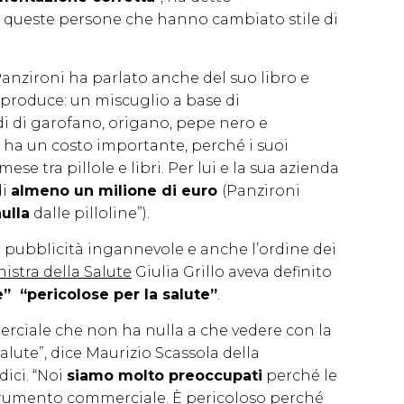
a queste persone che hanno cambiato stile di
Panzironi ha parlato anche del suo libro e
o produce: un miscuglio a base di
di di garofano, origano, pepe nero e
ita ha un costo importante, perché i suoi
se tra pillole e libri. Per lui e la sua azienda
di
almeno un milione di euro
(Panzironi
ulla
dalle pilloline”).
r pubblicità ingannevole e anche l’ordine dei
nistra della Salute
Giulia Grillo aveva definito
” “pericolose per la salute”
.
erciale che non ha nulla a che vedere con la
alute”, dice Maurizio Scassola della
ici. “Noi
siamo molto preoccupati
perché le
trumento commerciale. È pericoloso perché