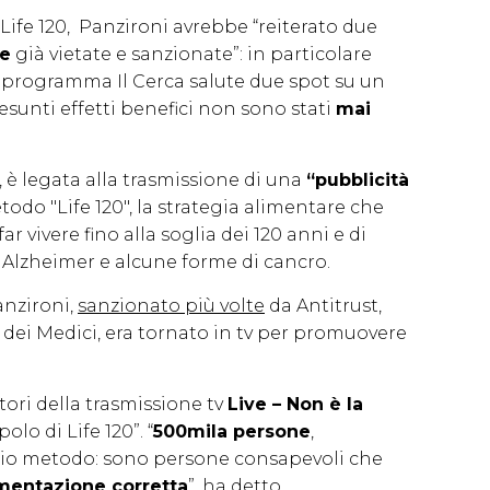
Life 120, Panzironi avrebbe “reiterato due
te
già vietate e sanzionate”: in particolare
l programma Il Cerca salute due spot su un
resunti effetti benefici non sono stati
mai
, è legata alla trasmissione di una
“pubblicità
do "Life 120", la strategia alimentare che
ar vivere fino alla soglia dei 120 anni e di
Alzheimer e alcune forme di cancro.
anzironi,
sanzionato più volte
da Antitrust,
 dei Medici, era tornato in tv per promuovere
ttori della trasmissione tv
Live – Non è la
olo di Life 120”. “
500mila persone
,
mio metodo: sono persone consapevoli che
imentazione corretta
”, ha detto