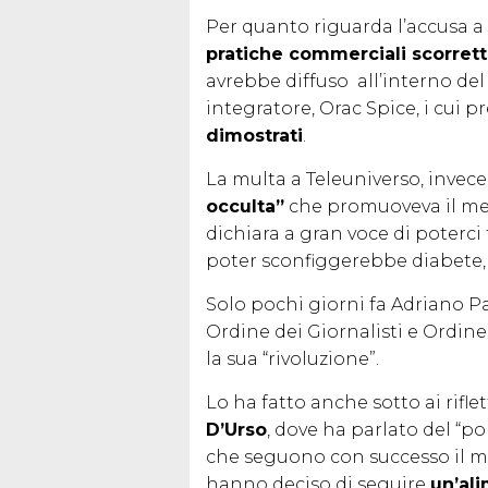
Per quanto riguarda l’accusa a 
pratiche commerciali scorret
avrebbe diffuso all’interno de
integratore, Orac Spice, i cui p
dimostrati
.
La multa a Teleuniverso, invece
occulta”
che promuoveva il meto
dichiara a gran voce di poterci f
poter sconfiggerebbe diabete, 
Solo pochi giorni fa Adriano P
Ordine dei Giornalisti e Ordine
la sua “rivoluzione”.
Lo ha fatto anche sotto ai rifle
D’Urso
, dove ha parlato del “pop
che seguono con successo il 
hanno deciso di seguire
un’al