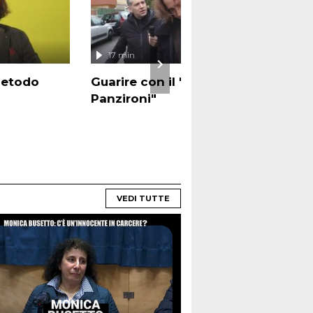
17 min
"Metodo
Guarire con il "Metodo
Panzironi"
VEDI TUTTE