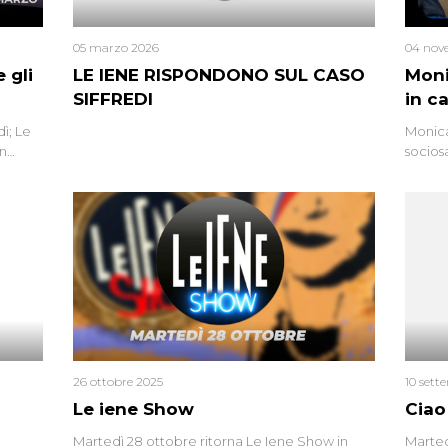
05 marzo 2026
04 nov
 gli
LE IENE RISPONDONO SUL CASO
Moni
SIFFREDI
in c
ì; Le
Monica
in
socios
l’omici
uccisa
tracci
Monica
un’altr
ritrat
errore 
26 ottobre 2025
10 sett
Le iene Show
Ciao
Martedì 28 ottobre ritorna Le Iene Show in
Marted