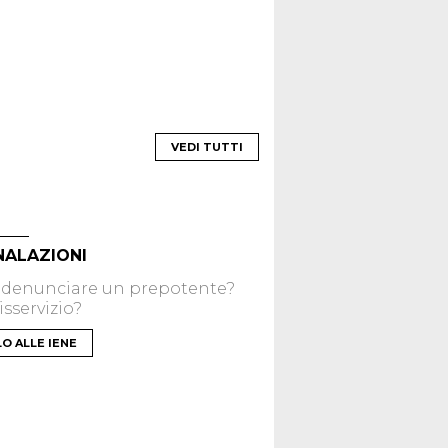
VEDI TUTTI
NALAZIONI
 denunciare un prepotente?
sservizio?
LO ALLE IENE