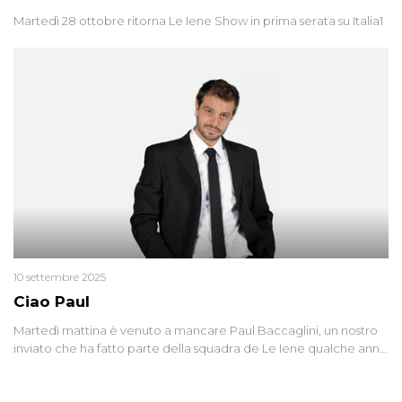
Martedì 28 ottobre ritorna Le Iene Show in prima serata su Italia1
10 settembre 2025
Ciao Paul
Martedì mattina è venuto a mancare Paul Baccaglini, un nostro
inviato che ha fatto parte della squadra de Le Iene qualche anno
fa. Abbracciamo forte tutta la sua famiglia.