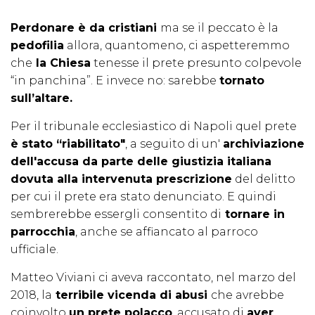
Perdonare è da cristiani
ma se il peccato è la
pedofilia
allora, quantomeno, ci aspetteremmo
che
la Chiesa
tenesse il prete presunto colpevole
“in panchina”. E invece no: sarebbe
tornato
sull’altare.
Per il tribunale ecclesiastico di Napoli quel prete
è stato “riabilitato"
, a seguito di un'
archiviazione
dell'accusa da parte delle giustizia italiana
dovuta alla intervenuta prescrizione
del delitto
per cui il prete era stato denunciato. E quindi
sembrerebbe essergli consentito di
tornare in
parrocchia
, anche se affiancato al parroco
ufficiale.
Matteo Viviani ci aveva raccontato, nel marzo del
2018, la
terribile vicenda di abusi
che avrebbe
coinvolto
un prete polacco
, accusato di
aver