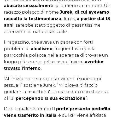
abusato sessualment
e di almeno un minore. Un
ragazzo polacco di nome
Jurek, di cui avevamo
raccolto la testimonianza
. Jurek,
a partire dai 13
anni
, sarebbe stato oggetto di pesantissime
attenzioni di natura sessuale.
Il ragazzino, che aveva un padre con forti
problemi di
alcolismo
, frequentava quella
parrocchia polacca nella speranza di trovare un
luogo più sereno della casa: e invece
avrebbe
trovato l’inferno.
“All'inizio non erano così evidenti i suoi scopi
sessuali” sostiene Jurek. “Mi diceva ‘ti faccio
guidare la macchina', lui era seduto e io stavo su
di lui
percependo la sua eccitazione
”.
Dopo qualche tempo
il prete presunto pedofilo
viene trasferito in Italia
, e qui gli viene affidata