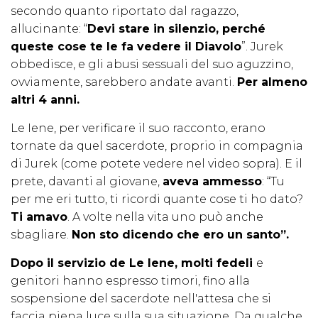
secondo quanto riportato dal ragazzo,
allucinante: “
Devi stare in silenzio, perché
queste cose te le fa vedere il Diavolo
”. Jurek
obbedisce, e gli abusi sessuali del suo aguzzino,
ovviamente, sarebbero andate avanti.
Per almeno
altri 4 anni.
Le Iene, per verificare il suo racconto, erano
tornate da quel sacerdote, proprio in compagnia
di Jurek (come potete vedere nel video sopra). E il
prete, davanti al giovane,
aveva ammesso
: “Tu
per me eri tutto, ti ricordi quante cose ti ho dato?
Ti amavo
. A volte nella vita uno può anche
sbagliare.
Non sto dicendo che ero un santo”.
Dopo il servizio de Le Iene, molti fedeli
e
genitori hanno espresso timori, fino alla
sospensione del sacerdote nell'attesa che si
faccia piena luce sulla sua situazione. Da qualche