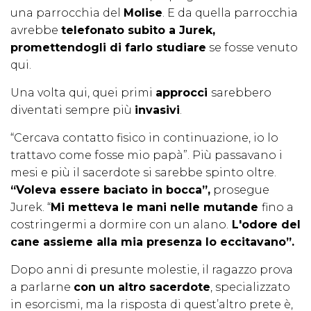
una parrocchia del
Molise
. E da quella parrocchia
avrebbe
telefonato subito a Jurek,
promettendogli di farlo studiare
se fosse venuto
qui.
Una volta qui, quei primi
approcci
sarebbero
diventati sempre più
invasivi
.
“Cercava contatto fisico in continuazione, io lo
trattavo come fosse mio papà”. Più passavano i
mesi e più il sacerdote si sarebbe spinto oltre.
“Voleva essere baciato in bocca”,
prosegue
Jurek. “
Mi metteva le mani nelle mutande
fino a
costringermi a dormire con un alano.
L'odore del
cane assieme alla mia presenza lo eccitavano”.
Dopo anni di presunte molestie, il ragazzo prova
a parlarne
con un altro sacerdote
, specializzato
in esorcismi, ma la risposta di quest’altro prete è,