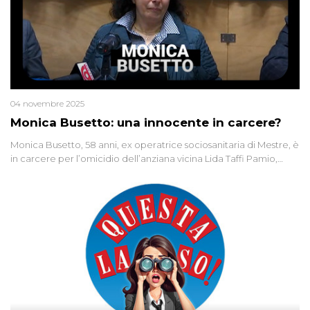
04 novembre 2025
Monica Busetto: una innocente in carcere?
Monica Busetto, 58 anni, ex operatrice sociosanitaria di Mestre, è
in carcere per l’omicidio dell’anziana vicina Lida Taffi Pamio,
uccisa nel 2012. Condannata a 25 anni per una traccia di Dna
minuscola su una collanina, Monica si proclama innocente. Nel
2015 un’altra donna confessa lo stesso delitto, poi ritratta. Due
colpevoli per un solo omicidio: errore giudiziario o giustizia
cieca?