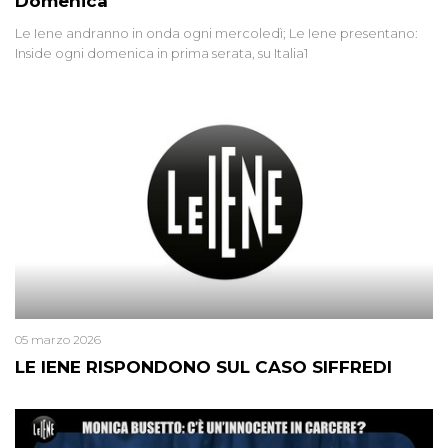
Domenica
Le Iene andranno in onda ogni mercoledì; Le Iene presentano:
Inside ogni domenica in prima serata, su Italia1
05 marzo 2026
LE IENE RISPONDONO SUL CASO SIFFREDI