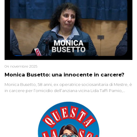
04 novembre 2025
Monica Busetto: una innocente in carcere?
Monica Busetto, 58 anni, ex operatrice sociosanitaria di Mestre, è
in carcere per l’omicidio dell’anziana vicina Lida Taffi Pamio,
uccisa nel 2012. Condannata a 25 anni per una traccia di Dna
minuscola su una collanina, Monica si proclama innocente. Nel
2015 un’altra donna confessa lo stesso delitto, poi ritratta. Due
colpevoli per un solo omicidio: errore giudiziario o giustizia
cieca?