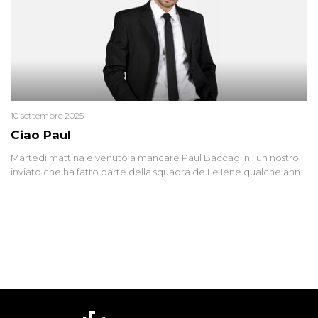
10 settembre 2025
Ciao Paul
Martedì mattina è venuto a mancare Paul Baccaglini, un nostro
inviato che ha fatto parte della squadra de Le Iene qualche anno
fa. Abbracciamo forte tutta la sua famiglia.