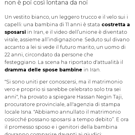
non è poi così lontana da noi
Un vestito bianco, un leggero trucco e il velo sui i
capelli: una bambina di 11 anni è stata
costretta a
sposarsi
in Iran, e il video dell’unione è diventato
virale, assieme all’indignazione. Seduto sul divano
accanto a lei si vede il futuro marito, un uomo di
22 anni, circondato da persone che
festeggiano. La scena ha riportato d'attualità il
dramma delle spose bambine
in Iran.
"Si sono uniti per conoscersi, ma il matrimonio
vero e proprio si sarebbe celebrato solo tra sei
anni", ha provato a spiegare Hassan Negin Taji,
procuratore provinciale, all'agenzia di stampa
locale Isna. "Abbiamo annullato il matrimonio
cosicché possano sposarsi a tempo debito”. E ora
il promesso sposo e i genitori della bambina
dovranno comparire davanti ai giudici: