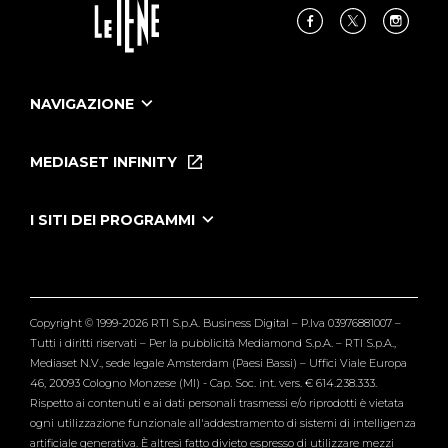
NAVIGAZIONE
Home
Puntate
MEDIASET INFINITY
Le Iene Presentano Inside
Puntate Ieneyeh
Tutti i servizi
I SITI DEI PROGRAMMI
Le Iene
Grande Fratello
Segnalazioni
L'Isola dei Famosi
Pubblico
Striscia la Notizia
Maria De Filippi
Copyright © 1999-2026 RTI S.p.A. Business Digital – P.Iva 03976881007 –
Verissimo
Tutti i diritti riservati – Per la pubblicità Mediamond S.p.A. – RTI S.p.A.,
Mediaset N.V., sede legale Amsterdam (Paesi Bassi) – Uffici Viale Europa
46, 20093 Cologno Monzese (MI) - Cap. Soc. int. vers. € 614.238.333.
Rispetto ai contenuti e ai dati personali trasmessi e/o riprodotti è vietata
ogni utilizzazione funzionale all'addestramento di sistemi di intelligenza
artificiale generativa. È altresì fatto divieto espresso di utilizzare mezzi