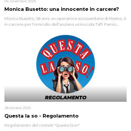
04 novembre 2025
Monica Busetto: una innocente in carcere?
Monica Busetto, 58 anni, ex operatrice sociosanitaria di Mestre, è
in carcere per l’omicidio dell’anziana vicina Lida Taffi Pamio,
uccisa nel 2012. Condannata a 25 anni per una traccia di Dna
minuscola su una collanina, Monica si proclama innocente. Nel
2015 un’altra donna confessa lo stesso delitto, poi ritratta. Due
colpevoli per un solo omicidio: errore giudiziario o giustizia
cieca?
28 ottobre 2025
Questa la so - Regolamento
Regolamento del contest "Questa la so"