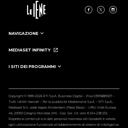
NAVIGAZIONE
Home
Puntate
MEDIASET INFINITY
Le Iene Presentano Inside
Puntate Ieneyeh
Tutti i servizi
I SITI DEI PROGRAMMI
Le Iene
Grande Fratello
Segnalazioni
L'Isola dei Famosi
Pubblico
Striscia la Notizia
Maria De Filippi
Copyright © 1999-2026 RTI S.p.A. Business Digital – P.Iva 03976881007 –
Verissimo
Tutti i diritti riservati – Per la pubblicità Mediamond S.p.A. – RTI S.p.A.,
Mediaset N.V., sede legale Amsterdam (Paesi Bassi) – Uffici Viale Europa
46, 20093 Cologno Monzese (MI) - Cap. Soc. int. vers. € 614.238.333.
Rispetto ai contenuti e ai dati personali trasmessi e/o riprodotti è vietata
ogni utilizzazione funzionale all'addestramento di sistemi di intelligenza