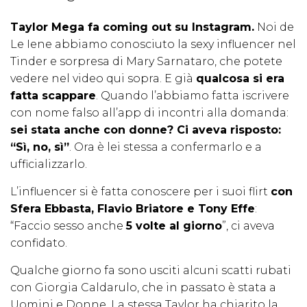
Taylor Mega fa coming out su Instagram.
Noi de
Le Iene abbiamo conosciuto la sexy influencer nel
Tinder e sorpresa di Mary Sarnataro, che potete
vedere nel video qui sopra. E già
qualcosa si era
fatta scappare
. Quando l’abbiamo fatta iscrivere
con nome falso all’app di incontri alla domanda:
sei stata anche con donne? Ci aveva risposto:
“Sì, no, sì”
. Ora è lei stessa a confermarlo e a
ufficializzarlo.
L’influencer si è fatta conoscere per i suoi flirt
con
Sfera Ebbasta, Flavio Briatore e Tony Effe
:
“Faccio sesso anche
5 volte al giorno
”, ci aveva
confidato.
Qualche giorno fa sono usciti alcuni scatti rubati
con Giorgia Caldarulo, che in passato è stata a
Uomini e Donne. La stessa Taylor ha chiarito la