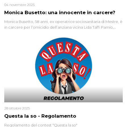
04 novembre 2025
Monica Busetto: una innocente in carcere?
Monica Busetto, 58 anni, ex operatrice sociosanitaria di Mestre, è
in carcere per l’omicidio dell’anziana vicina Lida Taffi Pamio,
uccisa nel 2012. Condannata a 25 anni per una traccia di Dna
minuscola su una collanina, Monica si proclama innocente. Nel
2015 un’altra donna confessa lo stesso delitto, poi ritratta. Due
colpevoli per un solo omicidio: errore giudiziario o giustizia
cieca?
28 ottobre 2025
Questa la so - Regolamento
Regolamento del contest "Questa la so"