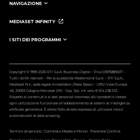
NAVIGAZIONE
Home
Puntate
MEDIASET INFINITY
Le Iene Presentano Inside
Puntate Ieneyeh
Tutti i servizi
I SITI DEI PROGRAMMI
Le Iene
Grande Fratello
Segnalazioni
L'Isola dei Famosi
Pubblico
Striscia la Notizia
Maria De Filippi
Copyright © 1999-2026 RTI S.p.A. Business Digital – P.Iva 03976881007 –
Verissimo
Tutti i diritti riservati – Per la pubblicità Mediamond S.p.A. – RTI S.p.A.,
Mediaset N.V., sede legale Amsterdam (Paesi Bassi) – Uffici Viale Europa
46, 20093 Cologno Monzese (MI) - Cap. Soc. int. vers. € 614.238.333.
Rispetto ai contenuti e ai dati personali trasmessi e/o riprodotti è vietata
ogni utilizzazione funzionale all'addestramento di sistemi di intelligenza
artificiale generativa. È altresì fatto divieto espresso di utilizzare mezzi
automatizzati di data scraping.
Termini di servizio
Comitato Media e Minori
Parental Control