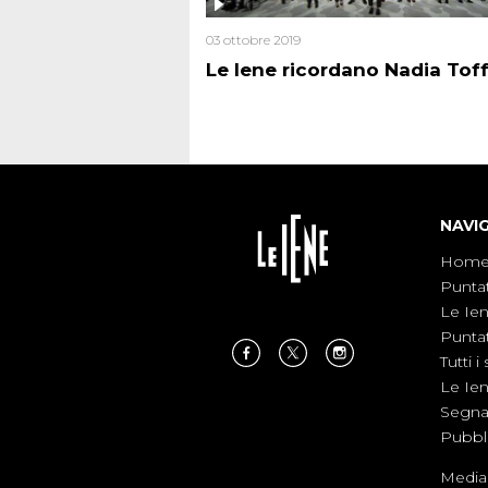
03 ottobre 2019
Le Iene ricordano Nadia Tof
NAVI
Hom
Punta
Le Ie
Punta
Tutti i 
Le Ie
Segnal
Pubbl
Medias