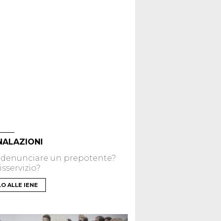
NALAZIONI
 denunciare un prepotente?
sservizio?
LO ALLE IENE