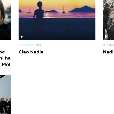
03 ottobre 2019
03 otto
be
Ciao Nadia
Nadi
hi ha
E MAI