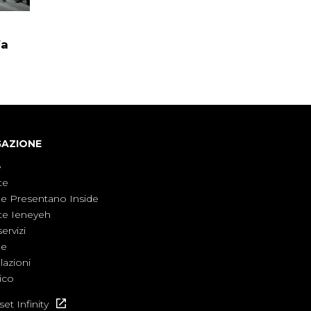
fa
GAZIONE
e
te
ne Presentano Inside
te Ieneyeh
servizi
ne
azioni
ico
et Infinity