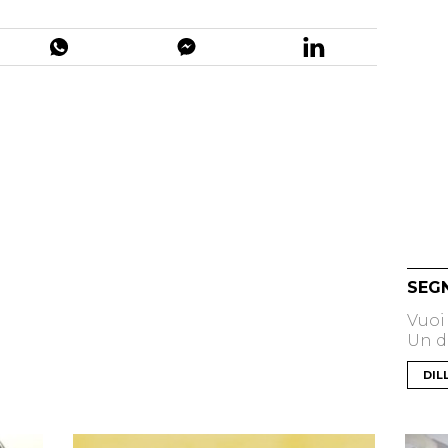
SEG
Vuoi
Un di
DIL