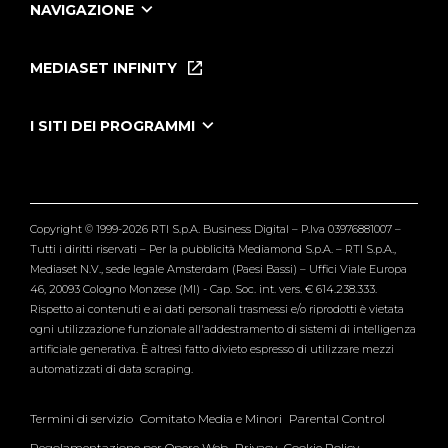
NAVIGAZIONE
Home
Puntate
MEDIASET INFINITY
Le Iene Presentano Inside
Puntate Ieneyeh
Tutti i servizi
I SITI DEI PROGRAMMI
Le Iene
Grande Fratello
Segnalazioni
L'Isola dei Famosi
Pubblico
Striscia la Notizia
Maria De Filippi
Copyright © 1999-2026 RTI S.p.A. Business Digital – P.Iva 03976881007 –
Verissimo
Tutti i diritti riservati – Per la pubblicità Mediamond S.p.A. – RTI S.p.A.,
Mediaset N.V., sede legale Amsterdam (Paesi Bassi) – Uffici Viale Europa
46, 20093 Cologno Monzese (MI) - Cap. Soc. int. vers. € 614.238.333.
Rispetto ai contenuti e ai dati personali trasmessi e/o riprodotti è vietata
ogni utilizzazione funzionale all'addestramento di sistemi di intelligenza
artificiale generativa. È altresì fatto divieto espresso di utilizzare mezzi
automatizzati di data scraping.
Termini di servizio
Comitato Media e Minori
Parental Control
Regolamentazione per Opere Web
Privacy
Cookie Policy