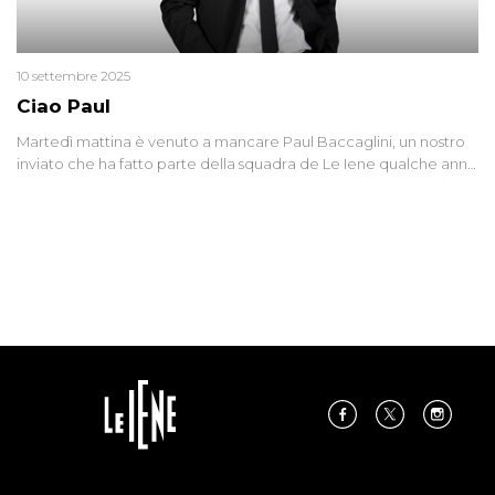
10 settembre 2025
Ciao Paul
Martedì mattina è venuto a mancare Paul Baccaglini, un nostro
inviato che ha fatto parte della squadra de Le Iene qualche anno
fa. Abbracciamo forte tutta la sua famiglia.