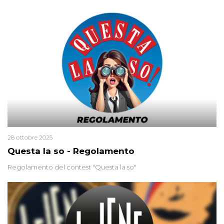
uccisa nel 2012. Condannata a 25 anni per una traccia di Dna
minuscola su una collanina, Monica si proclama innocente. Nel
2015 un’altra donna confessa lo stesso delitto, poi ritratta. Due
colpevoli per un solo omicidio: errore giudiziario o giustizia
cieca?
28 ottobre 2025
Questa la so - Regolamento
Regolamento del contest "Questa la so"