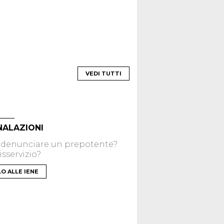
VEDI TUTTI
NALAZIONI
 denunciare un prepotente?
sservizio?
LO ALLE IENE