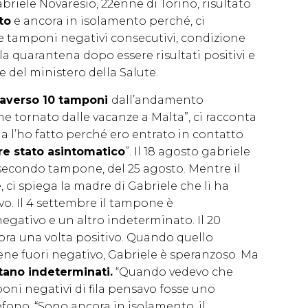
Gabriele Novaresio, 22enne di Torino, risultato
to
e ancora in isolamento perché, ci
e tamponi negativi consecutivi, condizione
la quarantena dopo essere risultati positivi e
e del ministero della Salute.
raverso 10 tamponi
dall’andamento
ne tornato dalle vacanze a Malta”, ci racconta
a l’ho fatto perché ero entrato in contatto
e stato asintomatico
”. Il 18 agosto gabriele
il secondo tampone, del 25 agosto. Mentre il
 ci spiega la madre di Gabriele che li ha
ivo. Il 4 settembre il tampone è
egativo e un altro indeterminato. Il 20
ora una volta positivo. Quando quello
iene fuori negativo, Gabriele è speranzoso. Ma
tano indeterminati.
“Quando vedevo che
ni negativi di fila pensavo fosse uno
lefono. “Sono ancora in isolamento, il