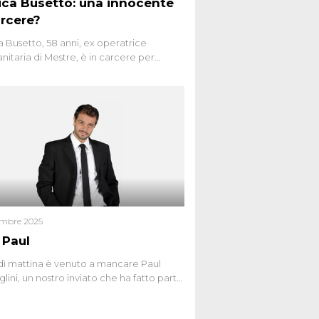
ca Busetto: una innocente
arcere?
 Busetto, 58 anni, ex operatrice
anitaria di Mestre, è in carcere per
dio dell’anziana vicina Lida Taffi Pamio,
 nel 2012. Condannata a 25 anni per una
a di Dna minuscola su una collanina,
 si proclama innocente. Nel 2015
a donna confessa lo stesso delitto, poi
ta. Due colpevoli per un solo omicidio:
giudiziario o giustizia cieca?
embre 2025
 Paul
ì mattina è venuto a mancare Paul
lini, un nostro inviato che ha fatto parte
squadra de Le Iene qualche anno
bracciamo forte tutta la sua famiglia.