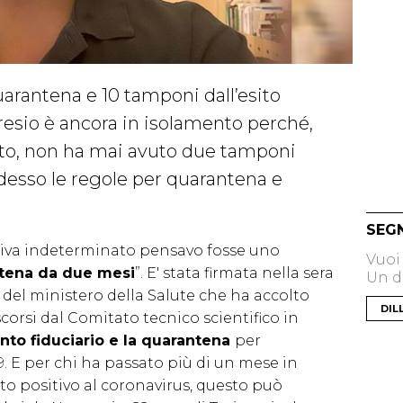
arantena e 10 tamponi dall’esito
resio è ancora in isolamento perché,
gosto, non ha mai avuto due tamponi
desso le regole per quarantena e
e
SEG
niva indeterminato pensavo fosse uno
Vuoi
ntena da due mesi
”. E' stata firmata nella sera
Un di
e del ministero della Salute che ha accolto
DIL
corsi dal Comitato tecnico scientifico in
ento fiduciario e la quarantena
per
. E per chi ha passato più di un mese in
to positivo al coronavirus, questo può