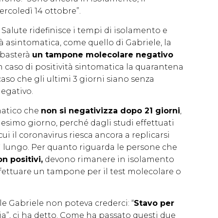
rcoledì 14 ottobre”.
 Salute ridefinisce i tempi di isolamento e
tà asintomatica, come quello di Gabriele, la
 basterà
un tampone molecolare negativo
In caso di positività sintomatica la quarantena
caso che gli ultimi 3 giorni siano senza
egativo.
matico che
non si negativizza dopo 21 giorni
,
1esimo giorno, perché dagli studi effettuati
ui il coronavirus riesca ancora a replicarsi
 lungo. Per quanto riguarda le persone che
on positivi,
devono rimanere in isolamento
ffettuare un tampone per il test molecolare o
e Gabriele non poteva crederci: “
Stavo per
ia”, ci ha detto. Come ha passato questi due