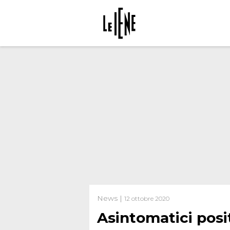
News |
12 ottobre 2020
Asintomatici positi