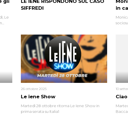
 gli
LE IENE RISPONDONO SUL CASO
Moni
SIFFREDI
in c
ì; Le
Monica
in
socios
l’omici
uccisa
tracci
Monica
un’altr
ritrat
errore 
26 ottobre 2025
10 sett
Le iene Show
Ciao
Martedì 28 ottobre ritorna Le Iene Show in
Marted
prima serata su Italia1
Baccag
della 
fa. Ab