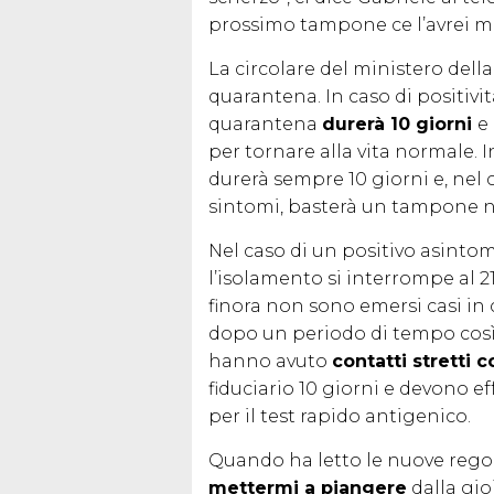
prossimo tampone ce l’avrei me
La circolare del ministero della
quarantena. In caso di positivi
quarantena
durerà 10 giorni
e
per tornare alla vita normale. 
durerà sempre 10 giorni e, nel 
sintomi, basterà un tampone n
Nel caso di un positivo asinto
l’isolamento si interrompe al 2
finora non sono emersi casi in c
dopo un periodo di tempo così
hanno avuto
contatti stretti c
fiduciario 10 giorni e devono e
per il test rapido antigenico.
Quando ha letto le nuove regol
mettermi a piangere
dalla gio