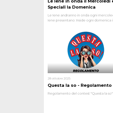
Le Iene in onda il Mercoledì e
Speciali la Domenica
Le Iene andranno in onda ogni mercoled
Iene presentano: Inside ogni domenica 
prima serata, su Italia1
28 ottobre 2025
Questa la so - Regolamento
Regolamento del contest "Questa la so"