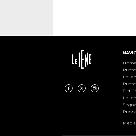
NAVI
Hom
Punta
Le Ie
Punta
Tutti i 
Le Ie
Segnal
Pubbl
Medias