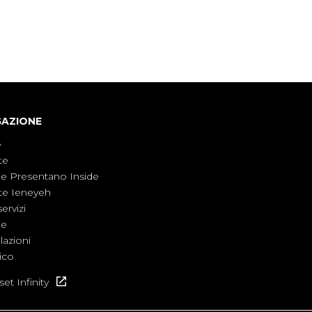
GAZIONE
e
te
ne Presentano Inside
te Ieneyeh
servizi
ne
azioni
ico
et Infinity