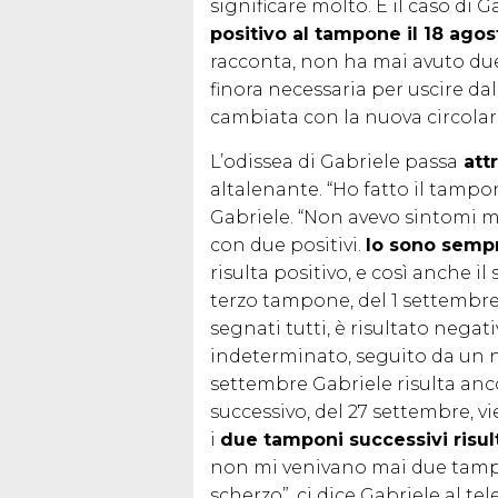
significare molto. È il caso di 
positivo al tampone il 18 agos
racconta, non ha mai avuto du
finora necessaria per uscire dal
cambiata con la nuova circolar
L’odissea di Gabriele passa
att
altalenante. “Ho fatto il tampo
Gabriele. “Non avevo sintomi m
con due positivi.
Io sono sempr
risulta positivo, e così anche 
terzo tampone, del 1 settembre,
segnati tutti, è risultato negat
indeterminato, seguito da un n
settembre Gabriele risulta anc
successivo, del 27 settembre, v
i
due tamponi successivi risul
non mi venivano mai due tampo
scherzo”, ci dice Gabriele al te