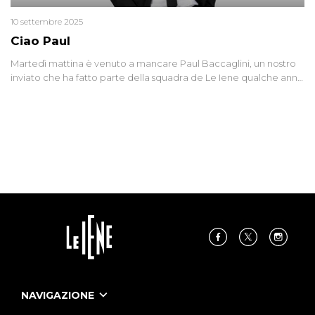
10 settembre 2025
Ciao Paul
Martedì mattina è venuto a mancare Paul Baccaglini, un nostro
inviato che ha fatto parte della squadra de Le Iene qualche anno
fa. Abbracciamo forte tutta la sua famiglia.
NAVIGAZIONE
Home