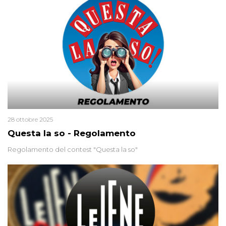
2015 un’altra donna confessa lo stesso delitto, poi ritratta. Due
colpevoli per un solo omicidio: errore giudiziario o giustizia
cieca?
28 ottobre 2025
Questa la so - Regolamento
Regolamento del contest "Questa la so"