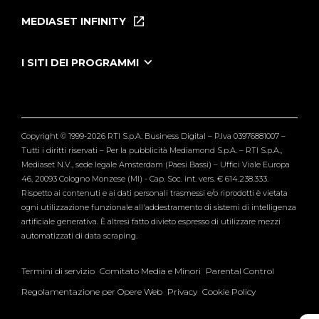
Puntate
MEDIASET INFINITY
Le Iene Presentano Inside
Puntate Ieneyeh
Tutti i servizi
I SITI DEI PROGRAMMI
Le Iene
Grande Fratello
Segnalazioni
L'Isola dei Famosi
Pubblico
Striscia la Notizia
Maria De Filippi
Copyright © 1999-2026 RTI S.p.A. Business Digital – P.Iva 03976881007 –
Verissimo
Tutti i diritti riservati – Per la pubblicità Mediamond S.p.A. – RTI S.p.A.,
Mediaset N.V., sede legale Amsterdam (Paesi Bassi) – Uffici Viale Europa
46, 20093 Cologno Monzese (MI) - Cap. Soc. int. vers. € 614.238.333.
Rispetto ai contenuti e ai dati personali trasmessi e/o riprodotti è vietata
ogni utilizzazione funzionale all'addestramento di sistemi di intelligenza
artificiale generativa. È altresì fatto divieto espresso di utilizzare mezzi
automatizzati di data scraping.
Termini di servizio
Comitato Media e Minori
Parental Control
Regolamentazione per Opere Web
Privacy
Cookie Policy