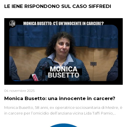
LE IENE RISPONDONO SUL CASO SIFFREDI
04 novembre 2025
Monica Busetto: una innocente in carcere?
Monica Busetto, 58 anni, ex operatrice sociosanitaria di Mestre, è
in carcere per l’omicidio dell’anziana vicina Lida Taffi Pamio,
uccisa nel 2012. Condannata a 25 anni per una traccia di Dna
minuscola su una collanina, Monica si proclama innocente. Nel