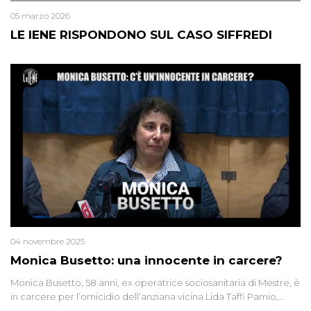
05 marzo 2026
LE IENE RISPONDONO SUL CASO SIFFREDI
04 novembre 2025
Monica Busetto: una innocente in carcere?
Monica Busetto, 58 anni, ex operatrice sociosanitaria di Mestre, è
in carcere per l’omicidio dell’anziana vicina Lida Taffi Pamio,
uccisa nel 2012. Condannata a 25 anni per una traccia di Dna