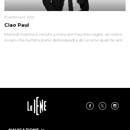
10 settembre 2025
Ciao Paul
Martedì mattina è venuto a mancare Paul Baccaglini, un nostro
inviato che ha fatto parte della squadra de Le Iene qualche anno
fa. Abbracciamo forte tutta la sua famiglia.