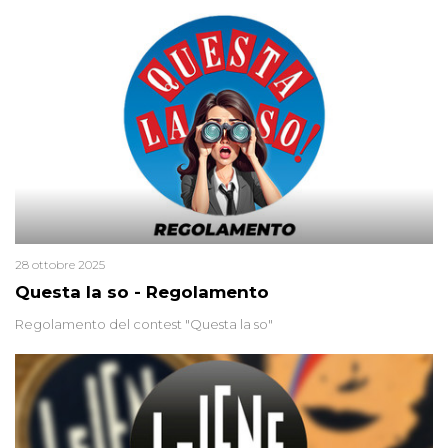
minuscola su una collanina, Monica si proclama innocente. Nel
2015 un’altra donna confessa lo stesso delitto, poi ritratta. Due
colpevoli per un solo omicidio: errore giudiziario o giustizia
cieca?
28 ottobre 2025
Questa la so - Regolamento
Regolamento del contest "Questa la so"