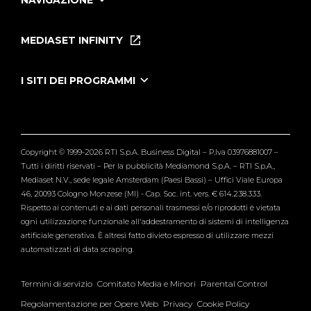
NAVIGAZIONE
Home
Puntate
MEDIASET INFINITY
Le Iene Presentano Inside
Puntate Ieneyeh
Tutti i servizi
I SITI DEI PROGRAMMI
Le Iene
Grande Fratello
Segnalazioni
L'Isola dei Famosi
Pubblico
Striscia la Notizia
Maria De Filippi
Copyright © 1999-2026 RTI S.p.A. Business Digital – P.Iva 03976881007 –
Verissimo
Tutti i diritti riservati – Per la pubblicità Mediamond S.p.A. – RTI S.p.A.,
Mediaset N.V., sede legale Amsterdam (Paesi Bassi) – Uffici Viale Europa
46, 20093 Cologno Monzese (MI) - Cap. Soc. int. vers. € 614.238.333.
Rispetto ai contenuti e ai dati personali trasmessi e/o riprodotti è vietata
ogni utilizzazione funzionale all'addestramento di sistemi di intelligenza
artificiale generativa. È altresì fatto divieto espresso di utilizzare mezzi
automatizzati di data scraping.
Termini di servizio
Comitato Media e Minori
Parental Control
Regolamentazione per Opere Web
Privacy
Cookie Policy