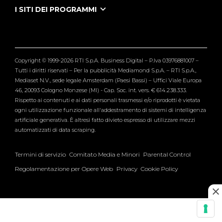
Tutti i servizi
I SITI DEI PROGRAMMI
Le Iene
Grande Fratello
Segnalazioni
L'Isola dei Famosi
Pubblico
Striscia la Notizia
Maria De Filippi
Copyright © 1999-2026 RTI S.p.A. Business Digital – P.Iva 03976881007 –
Verissimo
Tutti i diritti riservati – Per la pubblicità Mediamond S.p.A. – RTI S.p.A.,
Mediaset N.V., sede legale Amsterdam (Paesi Bassi) – Uffici Viale Europa
46, 20093 Cologno Monzese (MI) - Cap. Soc. int. vers. € 614.238.333.
Rispetto ai contenuti e ai dati personali trasmessi e/o riprodotti è vietata
ogni utilizzazione funzionale all'addestramento di sistemi di intelligenza
artificiale generativa. È altresì fatto divieto espresso di utilizzare mezzi
automatizzati di data scraping.
Termini di servizio
Comitato Media e Minori
Parental Control
Regolamentazione per Opere Web
Privacy
Cookie Policy