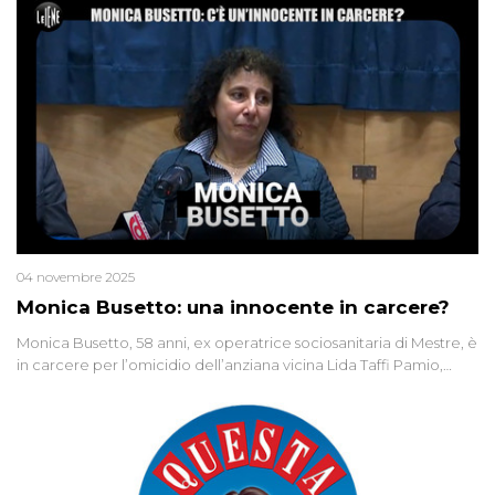
04 novembre 2025
Monica Busetto: una innocente in carcere?
Monica Busetto, 58 anni, ex operatrice sociosanitaria di Mestre, è
in carcere per l’omicidio dell’anziana vicina Lida Taffi Pamio,
uccisa nel 2012. Condannata a 25 anni per una traccia di Dna
minuscola su una collanina, Monica si proclama innocente. Nel
2015 un’altra donna confessa lo stesso delitto, poi ritratta. Due
colpevoli per un solo omicidio: errore giudiziario o giustizia
cieca?