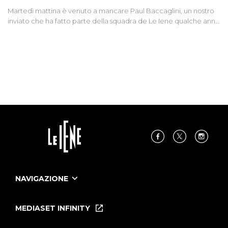
Martedì mattina è venuto a mancare Paul Baccaglini, un nostro
inviato che ha fatto parte della squadra de Le Iene qualche anno
fa. Abbracciamo forte tutta la sua famiglia.
NAVIGAZIONE
Home
Puntate
MEDIASET INFINITY
Le Iene Presentano Inside
Puntate Ieneyeh