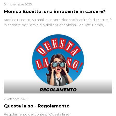
04 novembre 2025
Monica Busetto: una innocente in carcere?
Monica Busetto, 58 anni, ex operatrice sociosanitaria di Mestre, è
in carcere per l’omicidio dell’anziana vicina Lida Taffi Pamio,
uccisa nel 2012. Condannata a 25 anni per una traccia di Dna
minuscola su una collanina, Monica si proclama innocente. Nel
2015 un’altra donna confessa lo stesso delitto, poi ritratta. Due
colpevoli per un solo omicidio: errore giudiziario o giustizia
cieca?
28 ottobre 2025
Questa la so - Regolamento
Regolamento del contest "Questa la so"