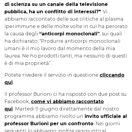
di scienza su un canale della televisione
pubblica, ha un conflitto di interessi?"
. Vi
abbiamo raccontato delle sue critiche al plasma
iperimmune e delle molte volte in cui ha perorato
la causa degli
“anticorpi monoclonali”
, sui quali
ha dichiarato: “Produrre anticorpi monoclonali
umani è il mio lavoro dal momento della mia
laurea. Ne ho prodotti tanti, ma nessuno di questi
è di mia proprietà”.
Potete rivedere il servizio in questione
cliccando
qui
.
Il professor Burioni ci ha risposto con due post su
Facebook,
come vi abbiamo raccontato
qui
Martedi 9 giugno direttamente dal nostro
programma abbiamo rivolto un
invito ufficiale al
professor Burioni per un confronto
. Nei giorni
seguenti lo abbiamo inoltre raggiunto al