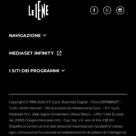
NAVIGAZIONE
Home
Puntate
MEDIASET INFINITY
Le Iene Presentano Inside
Puntate Ieneyeh
Tutti i servizi
I SITI DEI PROGRAMMI
Le Iene
Grande Fratello
Segnalazioni
L'Isola dei Famosi
Pubblico
Striscia la Notizia
Maria De Filippi
Copyright © 1999-2026 RTI S.p.A. Business Digital – P.Iva 03976881007 –
Verissimo
Tutti i diritti riservati – Per la pubblicità Mediamond S.p.A. – RTI S.p.A.,
Mediaset N.V., sede legale Amsterdam (Paesi Bassi) – Uffici Viale Europa
46, 20093 Cologno Monzese (MI) - Cap. Soc. int. vers. € 614.238.333.
Rispetto ai contenuti e ai dati personali trasmessi e/o riprodotti è vietata
ogni utilizzazione funzionale all'addestramento di sistemi di intelligenza