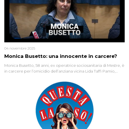
04 novembre 2025
Monica Busetto: una innocente in carcere?
Monica Busetto, 58 anni, ex operatrice sociosanitaria di Mestre, è
in carcere per l’omicidio dell’anziana vicina Lida Taffi Pamio,
uccisa nel 2012. Condannata a 25 anni per una traccia di Dna
minuscola su una collanina, Monica si proclama innocente. Nel
2015 un’altra donna confessa lo stesso delitto, poi ritratta. Due
colpevoli per un solo omicidio: errore giudiziario o giustizia
cieca?