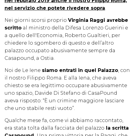
nel febbraio 2019 anche il nostro Filippo Roma,
nel servizio che potete rivedere sopra
.
Nei giorni scorsi proprio
Virginia Raggi avrebbe
scritto
al ministro della Difesa Lorenzo Guerini e
a quello dell'Economia, Roberto Gualtieri, per
chiedere lo sgombero di questo e dell’altro
palazzo occupato abusivamente sempre da
Casapound, a Ostia.
Noi de Le Iene
siamo entrati in quel Palazzo
, con
il nostro Filippo Roma. E alla Iena, che aveva
chiesto se era legittimo occupare abusivamente
uno spazio, Davide Di Stefano di CasaPound
aveva risposto: “È un crimine maggiore lasciare
che uno stabile resti vuoto”.
Qualche mese fa, come vi abbiamo raccontato,
era stata tolta dalla facciata del palazzo
la scritta
Casapound.
Una prima vittoria per la Raggi, che