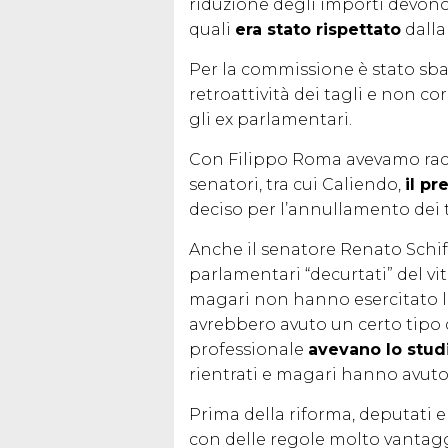
riduzione degli importi devono
quali
era stato rispettato
dalla
Per la commissione è stato sbag
retroattività dei tagli e non co
gli ex parlamentari.
Con Filippo Roma avevamo racco
senatori, tra cui Caliendo,
il p
deciso per l’annullamento dei t
Anche il senatore Renato Schif
parlamentari “decurtati” del vit
magari non hanno esercitato l’
avrebbero avuto un certo tipo di
professionale
avevano lo stud
rientrati e magari hanno avuto r
Prima della riforma, deputati e
con delle regole molto vantaggi