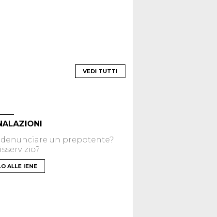
VEDI TUTTI
NALAZIONI
 denunciare un prepotente?
sservizio?
LO ALLE IENE