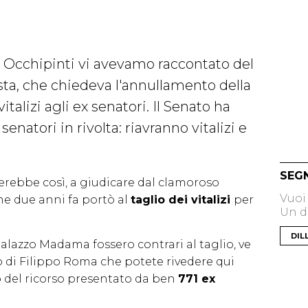
Occhipinti vi avevamo raccontato del
asta, che chiedeva l'annullamento della
italizi agli ex senatori. Il Senato ha
 senatori in rivolta: riavranno vitalizi e
SEG
ebbe così, a giudicare dal clamoroso
Vuoi
he due anni fa portò al
taglio dei vitalizi
per
Un di
DIL
alazzo Madama fossero contrari al taglio, ve
o di Filippo Roma che potete rivedere qui
o del ricorso presentato da ben
771 ex