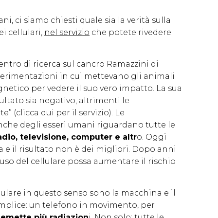
i, ci siamo chiesti quale sia la verità sulla
i cellulari,
nel servizio
che potete rivedere
 Centro di ricerca sul cancro Ramazzini di
erimentazioni in cui mettevano gli animali
etico per vedere il suo vero impatto. La sua
ultato sia negativo, altrimenti le
(clicca qui per il servizio). Le
nche degli esseri umani riguardano tutte le
adio, televisione, computer e altr
o. Oggi
 e il risultato non è dei migliori. Dopo anni
uso del cellulare possa aumentare il rischio
llulare in questo senso sono la macchina e il
emplice: un telefono in movimento, per
emette più radiazion
i. Non solo: tutte le