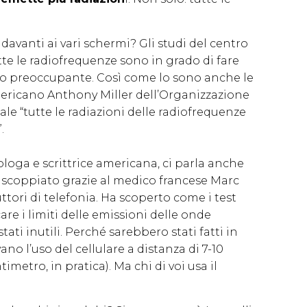
avanti ai vari schermi? Gli studi del centro
e le radiofrequenze sono in grado di fare
lto preoccupante. Così come lo sono anche le
mericano Anthony Miller dell’Organizzazione
ale “tutte le radiazioni delle radiofrequenze
.
loga e scrittrice americana, ci parla anche
è scoppiato grazie al medico francese Marc
ttori di telefonia. Ha scoperto come i test
care i limiti delle emissioni delle onde
ti inutili. Perché sarebbero stati fatti in
no l’uso del cellulare a distanza di 7-10
imetro, in pratica). Ma chi di voi usa il