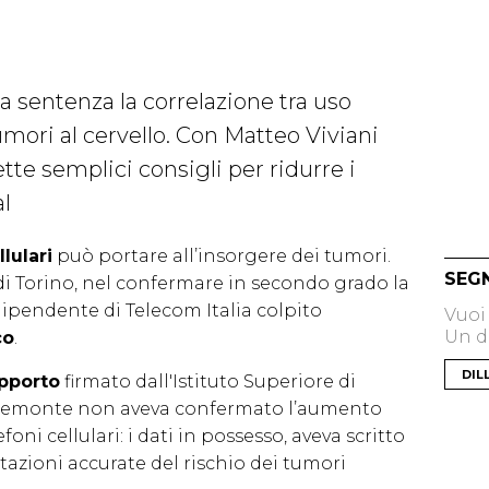
a sentenza la correlazione tra uso
tumori al cervello. Con Matteo Viviani
te semplici consigli per ridurre i
al
llulari
può portare all’insorgere dei tumori.
SEG
di Torino, nel confermare in secondo grado la
dipendente di Telecom Italia colpito
Vuoi
Un di
co
.
DIL
pporto
firmato dall'Istituto Superiore di
 Piemonte non aveva confermato l’aumento
foni cellulari: i dati in possesso, aveva scritto
tazioni accurate del rischio dei tumori