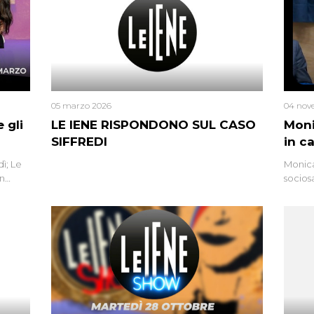
05 marzo 2026
04 nov
 gli
LE IENE RISPONDONO SUL CASO
Moni
SIFFREDI
in c
ì; Le
Monica
in
socios
l’omici
uccisa
tracci
Monica
un’altr
ritrat
errore 