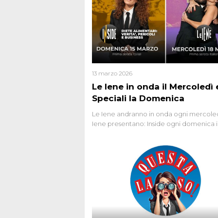
13 marzo 2026
Le Iene in onda il Mercoledì e
Speciali la Domenica
Le Iene andranno in onda ogni mercoled
Iene presentano: Inside ogni domenica 
prima serata, su Italia1