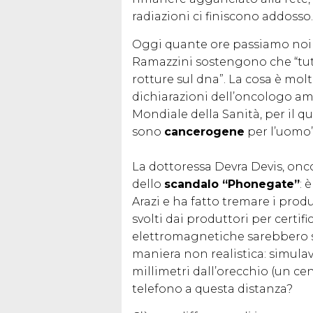
radiazioni ci finiscono addosso.
Oggi quante ore passiamo noi d
Ramazzini sostengono che “tutt
rotture sul dna”. La cosa è mo
dichiarazioni dell’oncologo a
Mondiale della Sanità, per il qu
sono
cancerogene
per l’uomo”
La dottoressa Devra Devis, onco
dello
scandalo “Phonegate”
: 
Arazi e ha fatto tremare i produ
svolti dai produttori per certifi
elettromagnetiche sarebbero sta
maniera non realistica: simulava
millimetri dall’orecchio (un cent
telefono a questa distanza?