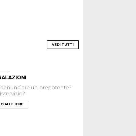
VEDI TUTTI
NALAZIONI
 denunciare un prepotente?
sservizio?
LO ALLE IENE