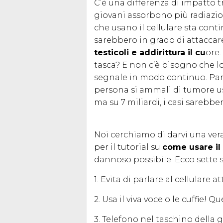
C’è una differenza di impatto tr
giovani assorbono più radiazion
che usano il cellulare sta co
sarebbero in grado di attaccar
testicoli e addirittura il cu
ore.
tasca? E non c’è bisogno che lo 
segnale in modo continuo. Parl
persona si ammali di tumore us
ma su 7 miliardi, i casi sarebbe
Noi cerchiamo di darvi una vera 
per il tutorial su
come usare il
dannoso possibile. Ecco sette se
1. Evita di parlare al cellulare 
2. Usa il viva voce o le cuffie! Q
3. Telefono nel taschino della 