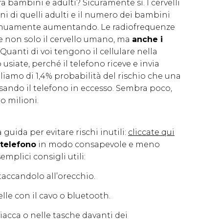
a bambini e adulti? Sicuramente sì. I cervelli
i di quelli adulti e il numero dei bambini
ntinuamente aumentando. Le radiofrequenze
e non solo il cervello umano, ma
anche i
 Quanti di voi tengono il cellulare nella
usiate, perché il telefono riceve e invia
iamo di 1,4% probabilità del rischio che una
ando il telefono in eccesso. Sembra poco,
ro milioni.
guida per evitare rischi inutili:
cliccate qui
 telefono
in modo consapevole e meno
mplici consigli utili:
attaccandolo all’orecchio.
uelle con il cavo o bluetooth.
giacca o nelle tasche davanti dei