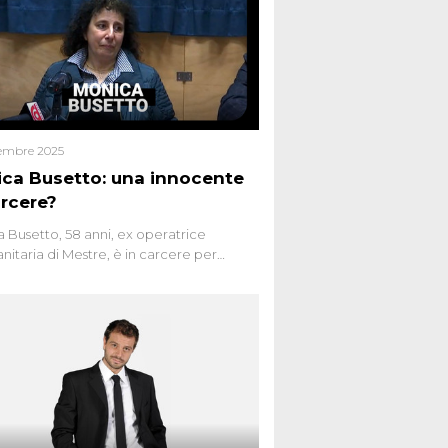
embre 2025
ca Busetto: una innocente
arcere?
 Busetto, 58 anni, ex operatrice
anitaria di Mestre, è in carcere per
dio dell’anziana vicina Lida Taffi Pamio,
 nel 2012. Condannata a 25 anni per una
a di Dna minuscola su una collanina,
 si proclama innocente. Nel 2015
a donna confessa lo stesso delitto, poi
ta. Due colpevoli per un solo omicidio:
giudiziario o giustizia cieca?