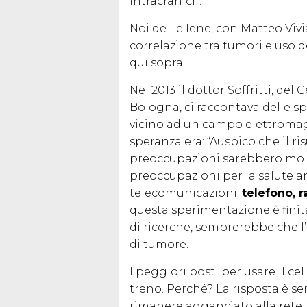
intracranici”.
Noi de Le Iene, con Matteo Vivian
correlazione tra tumori e uso de
qui sopra.
Nel 2013 il dottor Soffritti, del
Bologna,
ci raccontava
delle sp
vicino ad un campo elettromagn
speranza era: “Auspico che il ris
preoccupazioni sarebbero molte” 
preoccupazioni per la salute a
telecomunicazioni:
telefono, r
questa sperimentazione è finita
di ricerche, sembrerebbe che l’
di tumore.
I peggiori posti per usare il ce
treno. Perché? La risposta è s
rimanere agganciato alla rete,