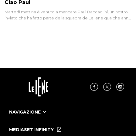
Ciao Paul
Martedì mattina è venuto a mancare Paul Baccaglini, un nostro
inviato che ha fatto parte della squadra de Le Iene qualche anno
fa. Abbracciamo forte tutta la sua famiglia.
NAVIGAZIONE
Home
Puntate
MEDIASET INFINITY
Le Iene Presentano Inside