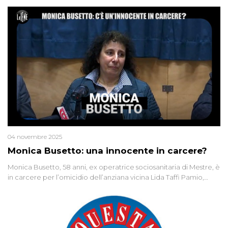
04 novembre 2025
Monica Busetto: una innocente in carcere?
Monica Busetto, 58 anni, ex operatrice sociosanitaria di Mestre, è
in carcere per l’omicidio dell’anziana vicina Lida Taffi Pamio,
uccisa nel 2012. Condannata a 25 anni per una traccia di Dna
minuscola su una collanina, Monica si proclama innocente. Nel
2015 un’altra donna confessa lo stesso delitto, poi ritratta. Due
colpevoli per un solo omicidio: errore giudiziario o giustizia
cieca?