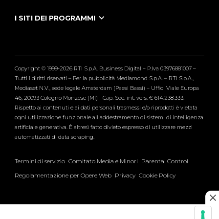
Puntate Ieneyeh
Tutti i servizi
I SITI DEI PROGRAMMI
Le Iene
Grande Fratello
Segnalazioni
L'Isola dei Famosi
Pubblico
Striscia la Notizia
Maria De Filippi
Copyright © 1999-2026 RTI S.p.A. Business Digital – P.Iva 03976881007 –
Verissimo
Tutti i diritti riservati – Per la pubblicità Mediamond S.p.A. – RTI S.p.A.,
Mediaset N.V., sede legale Amsterdam (Paesi Bassi) – Uffici Viale Europa
46, 20093 Cologno Monzese (MI) - Cap. Soc. int. vers. € 614.238.333.
Rispetto ai contenuti e ai dati personali trasmessi e/o riprodotti è vietata
ogni utilizzazione funzionale all'addestramento di sistemi di intelligenza
artificiale generativa. È altresì fatto divieto espresso di utilizzare mezzi
automatizzati di data scraping.
Termini di servizio
Comitato Media e Minori
Parental Control
Regolamentazione per Opere Web
Privacy
Cookie Policy