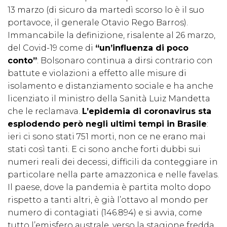
13 marzo (di sicuro da martedì scorso lo è il suo
portavoce, il generale Otavio Rego Barros).
Immancabile la definizione, risalente al 26 marzo,
del Covid-19 come di
“un’influenza di poco
conto”
: Bolsonaro continua a dirsi contrario con
battute e violazioni a effetto alle misure di
isolamento e distanziamento sociale e ha anche
licenziato il ministro della Sanità Luiz Mandetta
che le reclamava.
L’epidemia di coronavirus sta
esplodendo però negli ultimi tempi in Brasile
:
ieri ci sono stati 751 morti, non ce ne erano mai
stati così tanti. E ci sono anche forti dubbi sui
numeri reali dei decessi, difficili da conteggiare in
particolare nella parte amazzonica e nelle favelas.
Il paese, dove la pandemia è partita molto dopo
rispetto a tanti altri, è già l’ottavo al mondo per
numero di contagiati (146.894) e si avvia, come
tutto l’emisfero australe, verso la stagione fredda