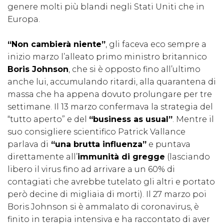
genere molti più blandi negli Stati Uniti che in
Europa.
“Non cambierà niente”
, gli faceva eco sempre a
inizio marzo l’alleato primo ministro britannico
Boris Johnson
, che si è opposto fino all’ultimo
anche lui, accumulando ritardi, alla quarantena di
massa che ha appena dovuto prolungare per tre
settimane. Il 13 marzo confermava la strategia del
“tutto aperto” e del
“business as usual”
. Mentre il
suo consigliere scientifico Patrick Vallance
parlava di
“una brutta influenza”
e puntava
direttamente all’
immunità di gregge
(lasciando
libero il virus fino ad arrivare a un 60% di
contagiati che avrebbe tutelato gli altri e portato
però decine di migliaia di morti). Il 27 marzo poi
Boris Johnson si è ammalato di coronavirus, è
finito in terapia intensiva e ha raccontato di aver