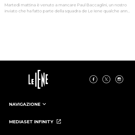
Martedì mattina è venuto a mancare Paul Baccaglini, un nostro
inviato che ha fatto parte della squadra de Le Iene qualche anno
fa. Abbracciamo forte tutta la sua famiglia.
NAVIGAZIONE
Home
Puntate
MEDIASET INFINITY
Le Iene Presentano Inside
Puntate Ieneyeh