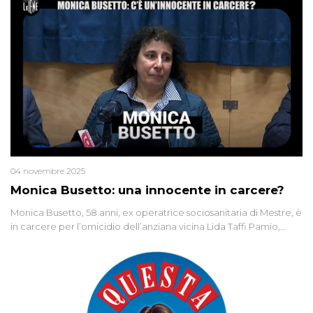
04 novembre 2025
Monica Busetto: una innocente in carcere?
Monica Busetto, 58 anni, ex operatrice sociosanitaria di Mestre, è
in carcere per l’omicidio dell’anziana vicina Lida Taffi Pamio,
uccisa nel 2012. Condannata a 25 anni per una traccia di Dna
minuscola su una collanina, Monica si proclama innocente. Nel
2015 un’altra donna confessa lo stesso delitto, poi ritratta. Due
colpevoli per un solo omicidio: errore giudiziario o giustizia
cieca?