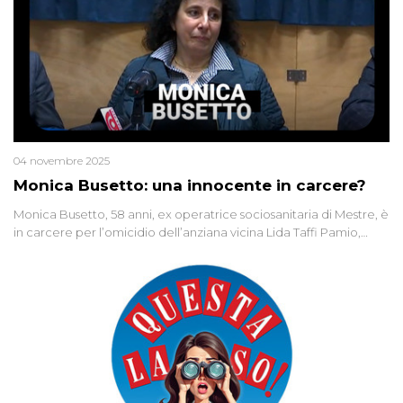
04 novembre 2025
Monica Busetto: una innocente in carcere?
Monica Busetto, 58 anni, ex operatrice sociosanitaria di Mestre, è
in carcere per l’omicidio dell’anziana vicina Lida Taffi Pamio,
uccisa nel 2012. Condannata a 25 anni per una traccia di Dna
minuscola su una collanina, Monica si proclama innocente. Nel
2015 un’altra donna confessa lo stesso delitto, poi ritratta. Due
colpevoli per un solo omicidio: errore giudiziario o giustizia
cieca?