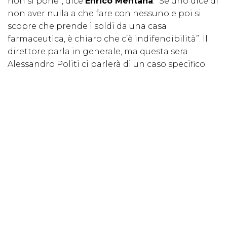
non si pone”, dice
Enrico Mentana
. “Se uno dice di
non aver nulla a che fare con nessuno e poi si
scopre che prende i soldi da una casa
farmaceutica, è chiaro che c’è indifendibilità”. Il
direttore parla in generale, ma questa sera
Alessandro Politi ci parlerà di un caso specifico.